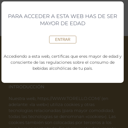
Saltar
al
contenido
PARA ACCEDER A ESTA WEB HAS DE SER
MAYOR DE EDAD
ENTRAR
Accediendo a esta web, certificas que eres mayor de edad y
consciente de las regulaciones sobre el consumo de
POLÍTICA DE COOKIES
bebidas alcohólicas de tu país.
INTRODUCCIÓN
Nuestra web,
https://WWW.TORELLO.COM/
(en
adelante: «la web») utiliza cookies y otras
tecnologías relacionadas (para mayor comodidad,
todas las tecnologías se denominan «cookies»). Las
cookies también son colocadas por terceros a los