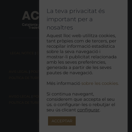
La teva privacitat és
important per a
nosaltres
Aquest lloc web utilitza cookies,
tant pròpies com de tercers, per
recopilar informació estadística
sobre la seva navegació i
LEGAL NOTICE
|
COOKIE CONSENT
|
RESPONSIBLE TOURISM POLICY
mostrar-li publicitat relacionada
amb les seves preferències,
generada a partir de les seves
AVIS LEGAL
|
POLÍTICA DE COOKIES
|
POLÍTICA DE PRIVACITAT
|
pautes de navegació.
POLÍTICA DE TURISME RESPONSABLE
Més informació
sobre les cookies.
Si continua navegant,
AVISO LEGAL
|
POLÍTICA DE COOKIES |
POLÍTICA DE PRIVACIDAD
|
considerem que accepta el seu
POLÍTICA DE TURISMO RESPONSABLE
ús. o configurar-les o rebutjar el
seu ús clicant
configurar
.
ACCEPTAR
DECLARACIÓN DE ACCESIBILIDAD