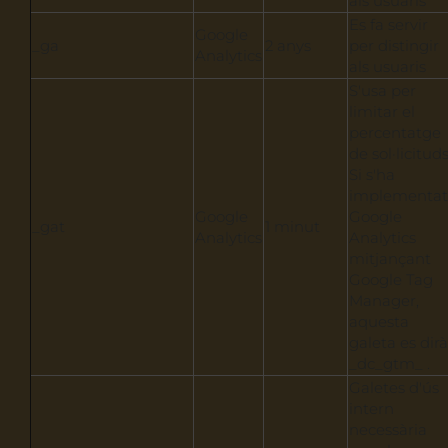
als usuaris
Es fa servir
Google
_ga
2 anys
per distingir
Analytics
als usuaris
S'usa per
limitar el
percentatge
de sol·licituds
Si s'ha
implementat
Google
Google
_
gat
1 minut
Analytics
Analytics
mitjançant
Google Tag
Manager,
aquesta
galeta es dirà
_dc_gtm_ .
Galetes d'ús
intern
necessària