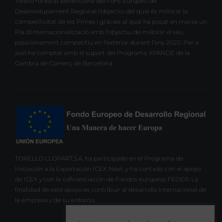
Torelló ha estat beneficiària del Fons Europeu de
Desenvolupament Regional l’objectiu del qual és millorar la
competitivitat de les Pimes i gràcies al qual ha posat en marxa un
Pla d’Internacionalització amb l’objectiu de millorar el seu
posicionament competitiu en l’exterior durant l’any 2020. Per a
això ha comptat amb el suport del Programa XPANDE de la
Cambra de Comerç de Barcelona.
TORELLO LLOPART,S.A. ha participado en el Programa de
Iniciación a la Exportación ICEX-Next, y ha contado con el apoyo
de ICEX y con la cofinanciación de Fondos europeos FEDER. La
finalidad de este apoyo es contribuir al desarrollo internacional de
la empresa y de su entorno.