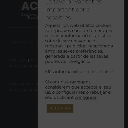
La teva privacitat és
important per a
nosaltres
Aquest lloc web utilitza cookies,
tant pròpies com de tercers, per
recopilar informació estadística
sobre la seva navegació i
LEGAL NOTICE
|
COOKIE CONSENT
|
RESPONSIBLE TOURISM POLICY
mostrar-li publicitat relacionada
amb les seves preferències,
generada a partir de les seves
AVIS LEGAL
|
POLÍTICA DE COOKIES
|
POLÍTICA DE PRIVACITAT
|
pautes de navegació.
POLÍTICA DE TURISME RESPONSABLE
Més informació
sobre les cookies.
Si continua navegant,
AVISO LEGAL
|
POLÍTICA DE COOKIES |
POLÍTICA DE PRIVACIDAD
|
considerem que accepta el seu
POLÍTICA DE TURISMO RESPONSABLE
ús. o configurar-les o rebutjar el
seu ús clicant
configurar
.
ACCEPTAR
DECLARACIÓN DE ACCESIBILIDAD