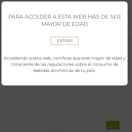
Saltar
al
contenido
PARA ACCEDER A ESTA WEB HAS DE SER
MAYOR DE EDAD
ENTRAR
Accediendo a esta web, certificas que eres mayor de edad y
consciente de las regulaciones sobre el consumo de
Inici
»
Tienda online
»
Estuche vendimia con botella de Torelló
bebidas alcohólicas de tu país.
Brut Reserva i Mas de la Torrevella