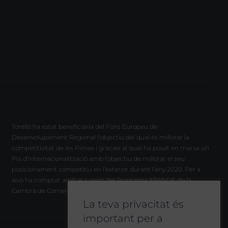
Torelló ha estat beneficiària del Fons Europeu de
Desenvolupament Regional l’objectiu del qual és millorar la
competitivitat de les Pimes i gràcies al qual ha posat en marxa un
Pla d’Internacionalització amb l’objectiu de millorar el seu
posicionament competitiu en l’exterior durant l’any 2020. Per a
això ha comptat amb el suport del Programa XPANDE de la
Cambra de Comerç de Barcelona.
La teva privacitat és
important per a