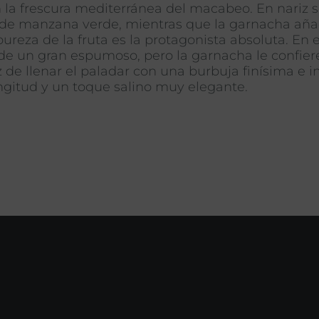
n la frescura mediterránea del macabeo. En nariz
 y de manzana verde, mientras que la garnacha añ
 pureza de la fruta es la protagonista absoluta. En
vo de un gran espumoso, pero la garnacha le confi
 de llenar el paladar con una burbuja finísima e i
ongitud y un toque salino muy elegante.