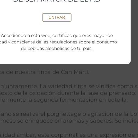
ENTRAR
Accediendo a esta web, certificas que eres mayor de
dad y consciente de las regulaciones sobre el consumo
de bebidas alcohólicas de tu país.
 de nuestra finca de Can Martí.
juntamente. La variedad tinta se vinifica como s
sto de la oxidación durante la fase de prensado. 
riormente la segunda fermentación en botella.
ño se realiza el poignettage o agitación de la bo
moso se enriquece en aromas y sabores. Se indica 
lidad ámbar, este corpinnat es una expresión de p