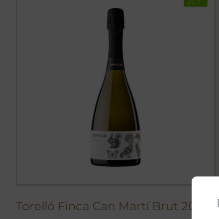
Torelló Finca Can Martí Brut 2019