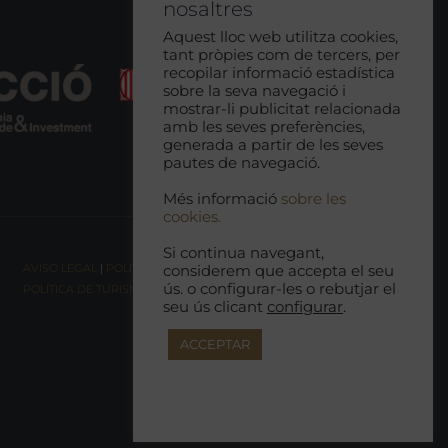
nosaltres
Aquest lloc web utilitza cookies,
tant pròpies com de tercers, per
recopilar informació estadística
sobre la seva navegació i
mostrar-li publicitat relacionada
amb les seves preferències,
generada a partir de les seves
pautes de navegació.
Més informació
sobre les
cookies.
Si continua navegant,
AVISO LEGAL
|
POLÍTICA DE COOKIES |
POLÍTICA DE PRIVACIDAD
|
considerem que accepta el seu
ús. o configurar-les o rebutjar el
POLÍTICA DE TURISMO RESPONSABLE
seu ús clicant
configurar
.
ACCEPTAR