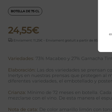
BOTELLA DE 75 CL
24,55
€
e
Enviament: 11,25€ – Enviament gratuït a partir de 85,00€
Variedades
:
73% Macabeo y 27% Garnacha Tinta
Elaboración:
Las dos variedades se prensan con
Inertys en nuestras prensas que protegen al mo
diferentes variedades, el embotellado y poste
Crianza:
Mínimo de 72 meses en botella. Cada a
mezclarse con el vino. De esta manera el espu
Nota de cata:
De color amarillo limón con tona