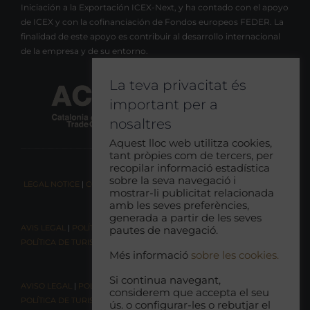
Iniciación a la Exportación ICEX-Next, y ha contado con el apoyo
de ICEX y con la cofinanciación de Fondos europeos FEDER. La
finalidad de este apoyo es contribuir al desarrollo internacional
de la empresa y de su entorno.
La teva privacitat és
important per a
nosaltres
Aquest lloc web utilitza cookies,
tant pròpies com de tercers, per
recopilar informació estadística
sobre la seva navegació i
LEGAL NOTICE
|
COOKIE CONSENT
|
RESPONSIBLE TOURISM POLICY
mostrar-li publicitat relacionada
amb les seves preferències,
generada a partir de les seves
AVIS LEGAL
|
POLÍTICA DE COOKIES
|
POLÍTICA DE PRIVACITAT
|
pautes de navegació.
POLÍTICA DE TURISME RESPONSABLE
Més informació
sobre les cookies.
Si continua navegant,
AVISO LEGAL
|
POLÍTICA DE COOKIES |
POLÍTICA DE PRIVACIDAD
|
considerem que accepta el seu
POLÍTICA DE TURISMO RESPONSABLE
ús. o configurar-les o rebutjar el