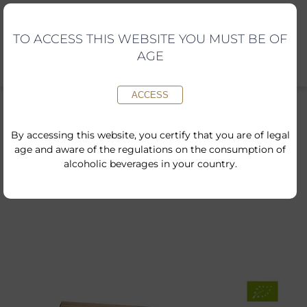
Skip
to
content
TO ACCESS THIS WEBSITE YOU MUST BE OF
AGE
ACCESS
By accessing this website, you certify that you are of legal
age and aware of the regulations on the consumption of
Inici
»
Botiga online
»
Caixa de fusta variada amb 3 vins i 3
alcoholic beverages in your country.
escumosos Corpinnat