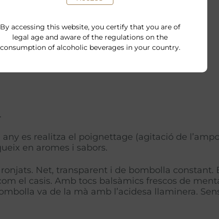
By accessing this website, you certify that you are of
legal age and aware of the regulations on the
consumption of alcoholic beverages in your country.
.
 es realitza el poignettage (agitació de l’ampolla
ueix en aromes i sabors.
njats. Net, transparent i de bombolla constant. E
om el casis. Amb tocs balsàmics frescos de menta i
bombolla va de la mà amb l’acidesa llaminera. Sensa