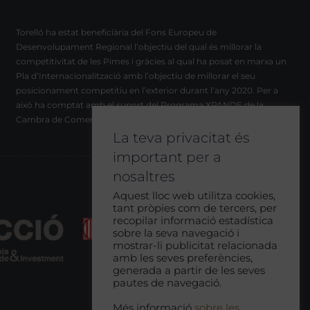
Torelló ha estat beneficiària del Fons Europeu de
Desenvolupament Regional l’objectiu del qual és millorar la
competitivitat de les Pimes i gràcies al qual ha posat en marxa un
Pla d’Internacionalització amb l’objectiu de millorar el seu
posicionament competitiu en l’exterior durant l’any 2020. Per a
això ha comptat amb el suport del Programa XPANDE de la
Cambra de Comerç de Barcelona.
La teva privacitat és
important per a
nosaltres
Aquest lloc web utilitza cookies,
tant pròpies com de tercers, per
recopilar informació estadística
sobre la seva navegació i
mostrar-li publicitat relacionada
amb les seves preferències,
generada a partir de les seves
pautes de navegació.
Més informació
sobre les