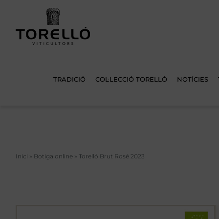
Skip
to
content
TRADICIÓ
COL·LECCIÓ TORELLÓ
NOTÍCIES
Inici
»
Botiga online
»
Torelló Brut Rosé 2023