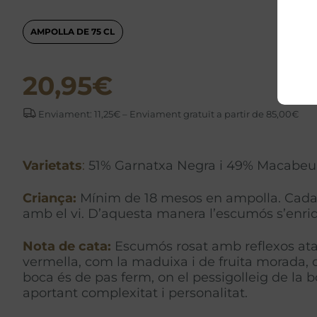
AMPOLLA DE 75 CL
20,95
€
Enviament: 11,25€ – Enviament gratuït a partir de 85,00€
Varietats
:
51% Garnatxa Negra i 49% Macabeu
Criança:
Mínim de 18 mesos en ampolla. Cada any
amb el vi. D’aquesta manera l’escumós s’enriq
Nota de cata:
Escumós rosat amb reflexos ataro
vermella, com la maduixa i de fruita morada, c
boca és de pas ferm, on el pessigolleig de la 
aportant complexitat i personalitat.