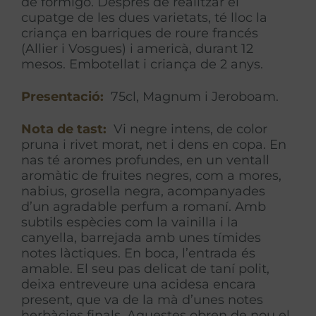
de formigó. Després de realitzar el
cupatge de les dues varietats, té lloc la
criança en barriques de roure francés
(Allier i Vosgues) i americà, durant 12
mesos. Embotellat i criança de 2 anys.
Presentació:
75cl, Magnum i Jeroboam.
Nota de tast:
Vi negre intens, de color
pruna i rivet morat, net i dens en copa. En
nas té aromes profundes, en un ventall
aromàtic de fruites negres, com a mores,
nabius, grosella negra, acompanyades
d’un agradable perfum a romaní. Amb
subtils espècies com la vainilla i la
canyella, barrejada amb unes tímides
notes làctiques. En boca, l’entrada és
amable. El seu pas delicat de taní polit,
deixa entreveure una acidesa encara
present, que va de la mà d’unes notes
herbàcies finals. Aquestes obren de nou el