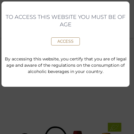
Skip
to
content
TO ACCESS THIS WEBSITE YOU MUST BE OF
AGE
ACCESS
By accessing this website, you certify that you are of legal
age and aware of the regulations on the consumption of
Inici
»
Botiga online
»
Tradicional Brut Nature, Raimonda i Cran
alcoholic beverages in your country.
Crisalys en caixa de fusta