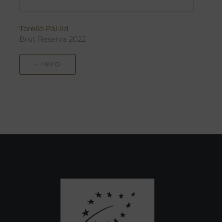
Torelló Pàl·lid
Brut Reserva 2022
+ INFO