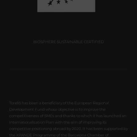
BIOSPHERE SUSTAINABLE CERTIFIED
Torelló has been a beneficiary of the European Regional
Development Fund whose objective is to improve the
competitiveness of SMEs and thanks to which it has launched an
Internationalisation Plan with the aim of improving its
competitive positioning abroad by 2020. It has been supported by
the XPANDE Programme of the Barcelona Chamber of