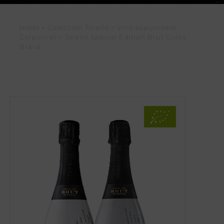
Inici
o > Colección Torelló > Vino espumosos
Corpinnat > Torelló Special Edition Brut Costa
Brava