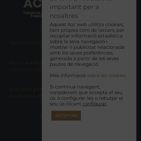
important per a
nosaltres
Aquest lloc web utilitza cookies,
tant pròpies com de tercers, per
recopilar informació estadística
sobre la seva navegació i
LEGAL NOTICE
|
COOKIE CONSENT
|
RESPONSIBLE TOURISM POLICY
mostrar-li publicitat relacionada
amb les seves preferències,
generada a partir de les seves
AVIS LEGAL
|
POLÍTICA DE COOKIES
|
POLÍTICA DE PRIVACITAT
|
pautes de navegació.
POLÍTICA DE TURISME RESPONSABLE
Més informació
sobre les cookies.
Si continua navegant,
AVISO LEGAL
|
POLÍTICA DE COOKIES |
POLÍTICA DE PRIVACIDAD
|
considerem que accepta el seu
POLÍTICA DE TURISMO RESPONSABLE
ús. o configurar-les o rebutjar el
seu ús clicant
configurar
.
ACCEPTAR
DECLARACIÓN DE ACCESIBILIDAD