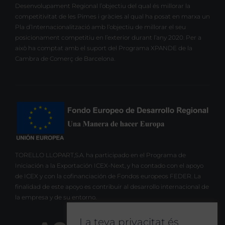
Desenvolupament Regional l’objectiu del qual és millorar la
competitivitat de les Pimes i gràcies al qual ha posat en marxa un
Pla d’Internacionalització amb l’objectiu de millorar el seu
posicionament competitiu en l’exterior durant l’any 2020. Per a
això ha comptat amb el suport del Programa XPANDE de la
Cambra de Comerç de Barcelona.
TORELLO LLOPART,S.A. ha participado en el Programa de
Iniciación a la Exportación ICEX-Next, y ha contado con el apoyo
de ICEX y con la cofinanciación de Fondos europeos FEDER. La
finalidad de este apoyo es contribuir al desarrollo internacional de
la empresa y de su entorno.
La teva privacitat és