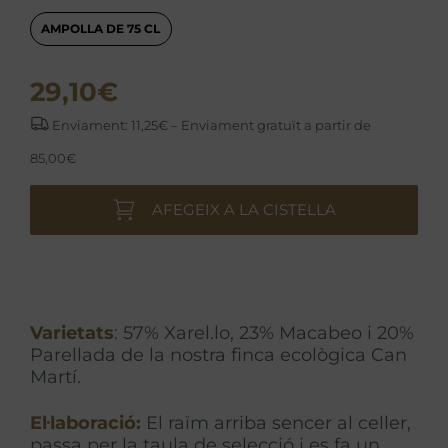
AMPOLLA DE 75 CL
29,10
€
Enviament: 11,25€ – Enviament gratuït a partir de
85,00€
AFEGEIX A LA CISTELLA
Varietats
:
57% Xarel.lo, 23% Macabeo i 20%
Parellada de la nostra finca ecològica Can
Martí.
El·laboració:
El raïm arriba sencer al celler,
passa per la taula de selecció i es fa un