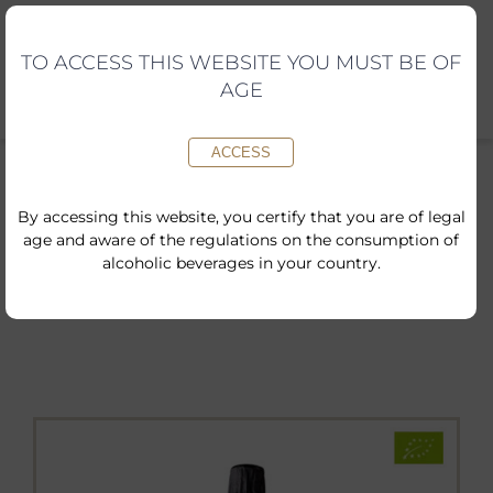
Skip
to
content
TO ACCESS THIS WEBSITE YOU MUST BE OF
AGE
ACCESS
By accessing this website, you certify that you are of legal
age and aware of the regulations on the consumption of
Inici
»
Botiga online
»
Torelló 225 Brut Nature 2018
alcoholic beverages in your country.