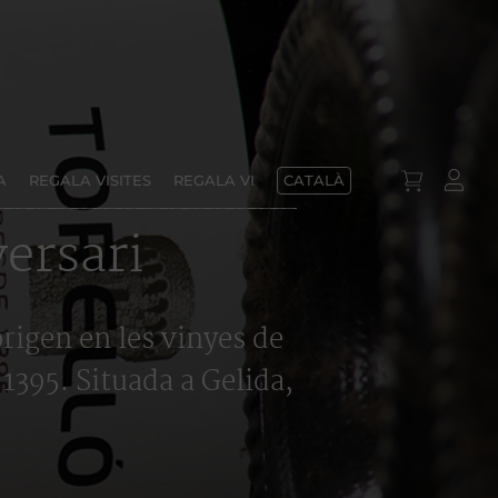
A
REGALA VISITES
REGALA VI
CATALÀ
ersari
origen en les vinyes de
 1395. Situada a Gelida,