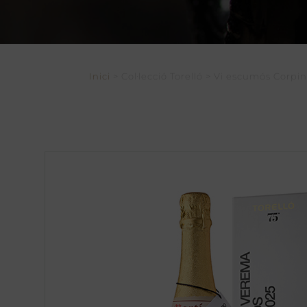
Inici
> Col·lecció Torelló > Vi escumós Corpin