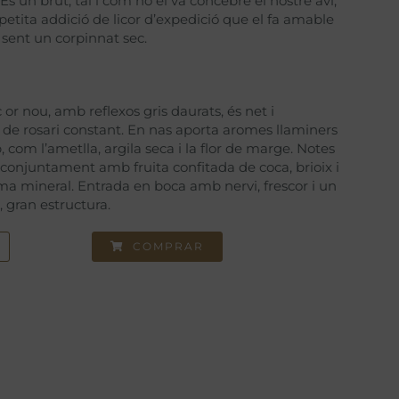
És un brut, tal i com ho el va concebre el nostre avi,
etita addició de licor d’expedició que el fa amable
 sent un corpinnat sec.
 or nou, amb reflexos gris daurats, és net i
de rosari constant. En nas aporta aromes llaminers
 com l’ametlla, argila seca i la flor de marge. Notes
 conjuntament amb fruita confitada de coca, brioix i
oma mineral. Entrada en boca amb nervi, frescor i un
, gran estructura.
COMPRAR