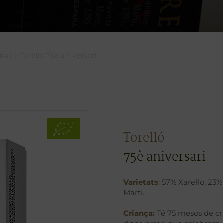
nat > Torelló 75è aniversari
Torelló
75è aniversari
Varietats
:
57% Xarel·lo, 23
Marti.
Criança:
Té 75 mesos de cr