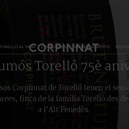
TORELLÓ AL MÓN
ENOTURISME
RECONEIXEMENTS
BOTIG
umós Torelló 75è aniv
sos Corpinnat de Torelló tenen el seu 
rees, finca de la família Torelló des de
a l’Alt Penedès.