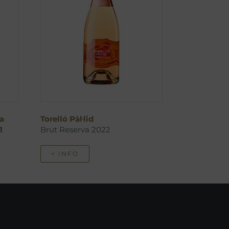
a
Torelló Pàl·lid
1
Brut Reserva 2022
+ INFO