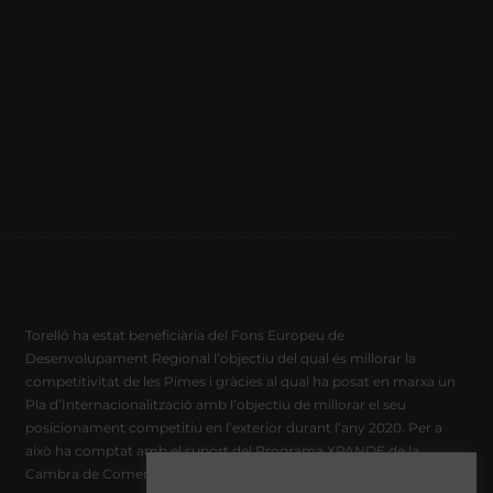
Torelló ha estat beneficiària del Fons Europeu de
Desenvolupament Regional l’objectiu del qual és millorar la
competitivitat de les Pimes i gràcies al qual ha posat en marxa un
Pla d’Internacionalització amb l’objectiu de millorar el seu
posicionament competitiu en l’exterior durant l’any 2020. Per a
això ha comptat amb el suport del Programa XPANDE de la
Cambra de Comerç de Barcelona.