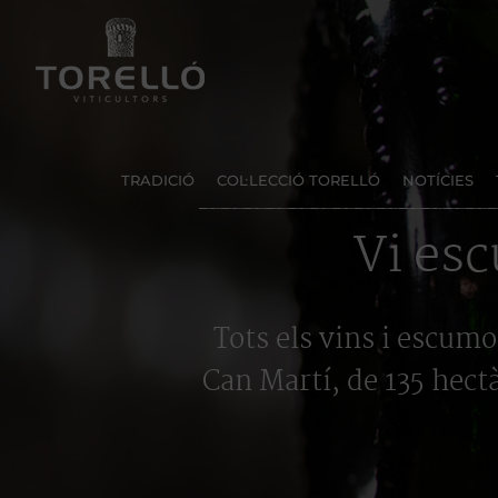
Skip
to
content
TRADICIÓ
COL·LECCIÓ TORELLÓ
NOTÍCIES
Vi esc
Tots els vins i escumo
Can Martí, de 135 hectà