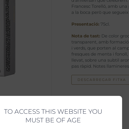
d’aniversari que celebrem. 
Francesc Torelló, amb una p
a la boca però que segueix
Presentació:
75cl.
Nota de tast:
De color groc
transparent, amb formació 
i verds, que porten al camp,
fresques de menta i fonoll,
llevat, sobre una subtil ar
pas ràpid. Notes llamineres
DESCARREGAR FITXA
TO ACCESS THIS WEBSITE YOU
MUST BE OF AGE