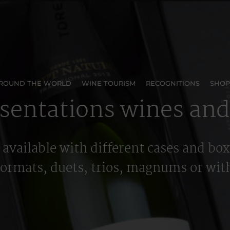
AROUND THE WORLD
WINE TOURISM
RECOGNITIONS
SHOP
esentations wines and
available with different cases and box
formats, duets, trios, magnums or wi