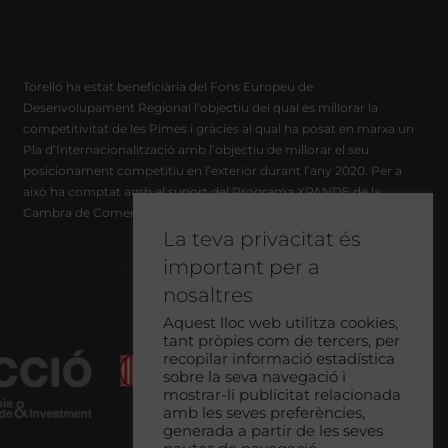
Torelló ha estat beneficiària del Fons Europeu de
Desenvolupament Regional l’objectiu del qual és millorar la
competitivitat de les Pimes i gràcies al qual ha posat en marxa un
Pla d’Internacionalització amb l’objectiu de millorar el seu
posicionament competitiu en l’exterior durant l’any 2020. Per a
això ha comptat amb el suport del Programa XPANDE de la
Cambra de Comerç de Barcelona.
La teva privacitat és
important per a
nosaltres
Aquest lloc web utilitza cookies,
tant pròpies com de tercers, per
recopilar informació estadística
sobre la seva navegació i
mostrar-li publicitat relacionada
amb les seves preferències,
generada a partir de les seves