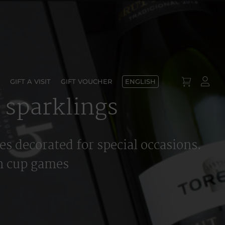
GIFT A VISIT
GIFT VOUCHER
ENGLISH
 sparklings
es decorated for special occasions.
th cup games