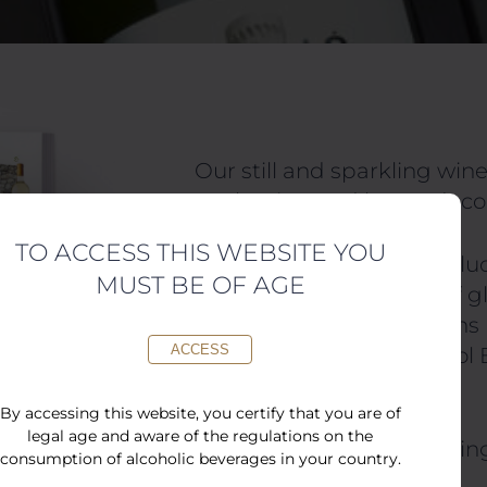
Our still and sparkling wine
packaging and boxes decora
TO ACCESS THIS WEBSITE YOU
The different formats include
MUST BE OF AGE
magnums or with sets of gl
offer special presentation
ACCESS
gourmet
chocolates (Oriol
sophisticated selections.
By accessing this website, you certify that you are of
legal age and aware of the regulations on the
The possibility of combining
consumption of alcoholic beverages in your country.
wines is also available.