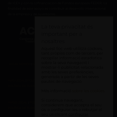
de ICEX y con la cofinanciación de Fondos europeos FEDER. La
finalidad de este apoyo es contribuir al desarrollo internacional
de la empresa y de su entorno.
La teva privacitat és
important per a
nosaltres
Aquest lloc web utilitza cookies,
tant pròpies com de tercers, per
recopilar informació estadística
sobre la seva navegació i
LEGAL NOTICE
|
COOKIE CONSENT
|
RESPONSIBLE TOURISM POLICY
mostrar-li publicitat relacionada
amb les seves preferències,
generada a partir de les seves
AVIS LEGAL
|
POLÍTICA DE COOKIES
|
POLÍTICA DE PRIVACITAT
|
pautes de navegació.
POLÍTICA DE TURISME RESPONSABLE
Més informació
sobre les cookies.
Si continua navegant,
AVISO LEGAL
|
POLÍTICA DE COOKIES |
POLÍTICA DE PRIVACIDAD
|
considerem que accepta el seu
POLÍTICA DE TURISMO RESPONSABLE
ús. o configurar-les o rebutjar el
seu ús clicant
configurar
.