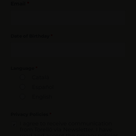
Email
*
Date of Birthday
*
Language
*
Català
Español
English
Privacy Policies
*
I agree to receive communication
from Torelló via Newsletter. I have
read and accept the privacy policies