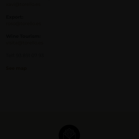
xavi@torello.es
Export:
roso@torello.es
Wine Tourism:
visita@torello.es
Telf: 93 891 07 93
See map