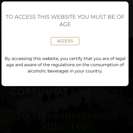
Skip
to
content
TO ACCESS THIS WEBSITE YOU MUST BE OF
AGE
ACCESS
By accessing this website, you certify that you are of legal
age and aware of the regulations on the consumption of
alcoholic beverages in your country.
Torelló winegrowers
since 1395