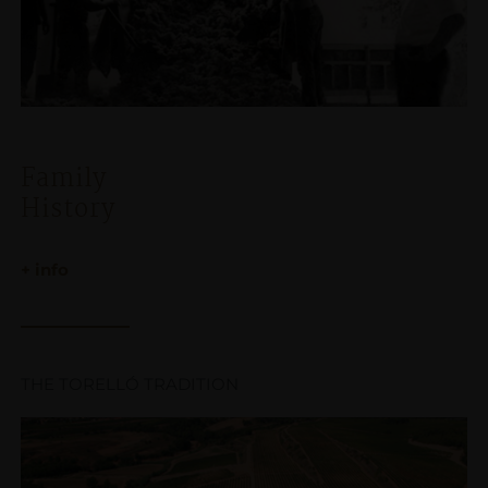
Family
History
+ info
THE TORELLÓ TRADITION