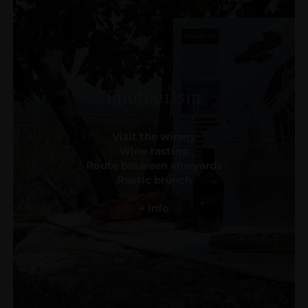
Enotourism
Visit the winery
Wine tasting
Route between vineyards
Rustic brunch
+ info