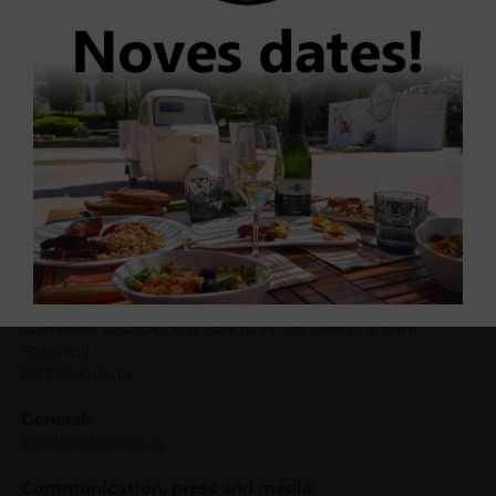
Location
Torelló – Finca Can Martí
Carretera C-243b, km. 13,4 (crta. de Gelida a Sant
Sadurní)
08790 Gelida
General:
torello@torello.es
Communication, press and media: