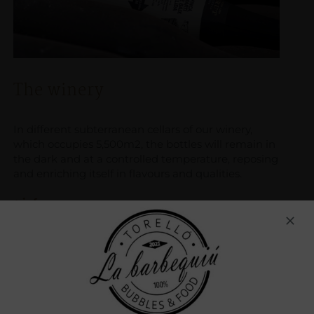
The winery
In different subterranean cellars of our winery,
which occupies 5,500m2, the bottles will remain in
the dark and at a controlled temperature, reposing
and enriching itself in flavours and qualities.
+ info
FIND US