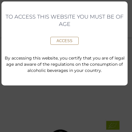
Skip
to
content
TO ACCESS THIS WEBSITE YOU MUST BE OF
AGE
ACCESS
By accessing this website, you certify that you are of legal
age and aware of the regulations on the consumption of
Inici
»
Shop
»
Wooden box with a bottle of Torelló Tradicional
alcoholic beverages in your country.
Brut Nature and Raimonda.