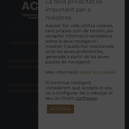
La teva privacitat és
important per a
nosaltres
Aquest lloc web utilitza cookies,
tant pròpies com de tercers, per
recopilar informació estadística
sobre la seva navegació i
LEGAL NOTICE
|
COOKIE CONSENT
|
RESPONSIBLE TOURISM POLICY
mostrar-li publicitat relacionada
amb les seves preferències,
generada a partir de les seves
AVIS LEGAL
|
POLÍTICA DE COOKIES
|
POLÍTICA DE PRIVACITAT
|
pautes de navegació.
POLÍTICA DE TURISME RESPONSABLE
Més informació
sobre les cookies.
Si continua navegant,
AVISO LEGAL
|
POLÍTICA DE COOKIES |
POLÍTICA DE PRIVACIDAD
|
considerem que accepta el seu
POLÍTICA DE TURISMO RESPONSABLE
ús. o configurar-les o rebutjar el
seu ús clicant
configurar
.
ACCEPTAR
DECLARACIÓN DE ACCESIBILIDAD