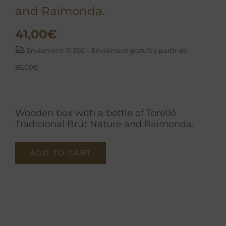
and Raimonda.
41,00
€
Enviament: 11,25€ – Enviament gratuït a partir de
85,00€
Wooden box with a bottle of Torelló
Tradicional Brut Nature and Raimonda.
ADD TO CART