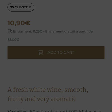
75 CL BOTTLE
10,90
€
Enviament: 11,25€ – Enviament gratuït a partir de
85,00€
ADD TO CART
A fresh white wine, smooth,
fruity and very aromatic
Varieties
: 50% Xarel·lo and 50% Malavasia,