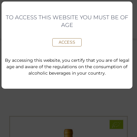
Skip
to
content
TO ACCESS THIS WEBSITE YOU MUST BE OF
AGE
ACCESS
By accessing this website, you certify that you are of legal
age and aware of the regulations on the consumption of
Inici
»
Shop
»
Malvarel·lo 2025
alcoholic beverages in your country.