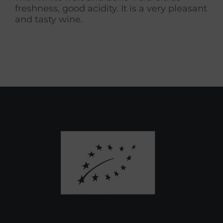
freshness, good acidity. It is a very pleasant
and tasty wine.