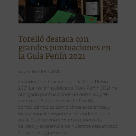
Torelló destaca con
grandes puntuaciones en
la Guía Peñín 2021
noviembre 10th, 2020
Grandes Puntuaciones en la Guía Peñín
2021 La recién publicada Guía Peñín 2021 ha
otorgado puntuaciones de entre 90 y 96
puntos a 16 espumosos de Torelló,
consolidándolos como vinos excelentes y
excepcionales según los estándares de la
guía. Este reconocimiento refuerza la
calidad y excelencia de nuestros espumosos
Corpinnat. ¿Qué es la