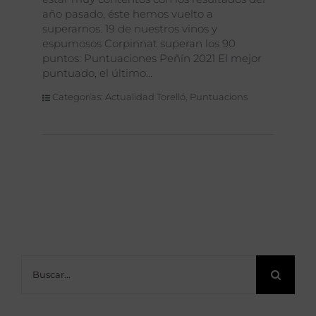
año pasado, éste hemos vuelto a
superarnos. 19 de nuestros vinos y
espumosos Corpinnat superan los 90
puntos: Puntuaciones Peñín 2021 El mejor
puntuado, el último
Categorías:
Actualidad Torelló
,
Puntuacions
Buscar: