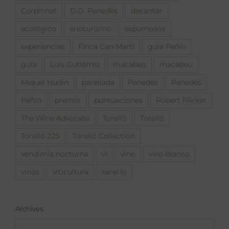
Corpinnat
D.O. Penedès
decanter
ecológico
enoturismo
espumosos
experiencias
Finca Can Martí
guia Peñín
guía
Luís Gutiérrez
macabeo
macabeu
Miquel Hudin
parellada
Penedès
Penedès
Peñín
premio
puntuaciones
Robert PArker
The Wine Advocate
Torelló
Torelló
Torelló 225
Torelló Collection
vendimia nocturna
vi
vino
vino blanco
vinos
viticultura
xarel·lo
Archives
Archives