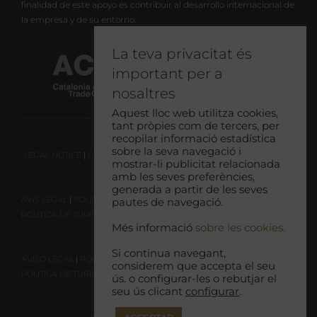
finalidad de este apoyo es contribuir al desarrollo internacional de
la empresa y de su entorno.
La teva privacitat és
important per a
nosaltres
Aquest lloc web utilitza cookies,
tant pròpies com de tercers, per
recopilar informació estadística
sobre la seva navegació i
LEGAL NOTICE
|
COOKIE CONSENT
|
RESPONSIBLE TOURISM POLICY
mostrar-li publicitat relacionada
amb les seves preferències,
generada a partir de les seves
AVIS LEGAL
|
POLÍTICA DE COOKIES
|
POLÍTICA DE PRIVACITAT
|
pautes de navegació.
POLÍTICA DE TURISME RESPONSABLE
Més informació
sobre les cookies.
Si continua navegant,
AVISO LEGAL
|
POLÍTICA DE COOKIES |
POLÍTICA DE PRIVACIDAD
|
considerem que accepta el seu
POLÍTICA DE TURISMO RESPONSABLE
ús. o configurar-les o rebutjar el
seu ús clicant
configurar
.