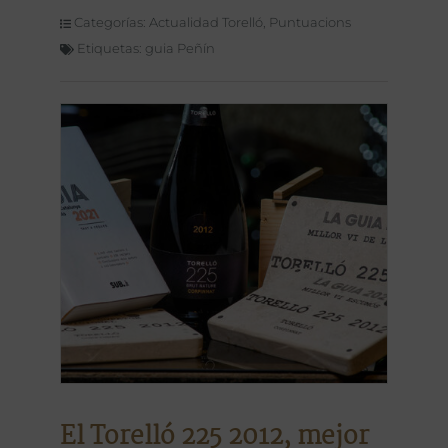
Categorías:
Actualidad Torelló
,
Puntuacions
Etiquetas:
guia Peñín
El Torelló 225 2012, mejor