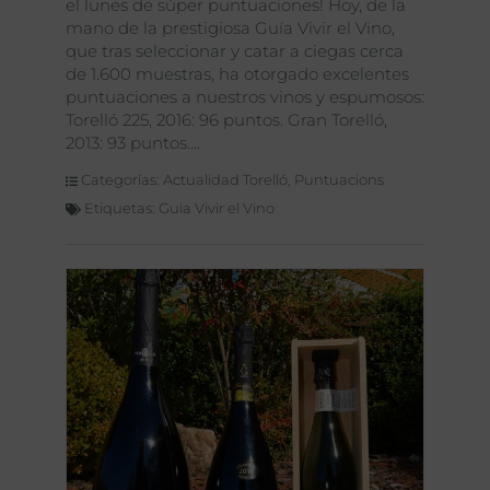
el lunes de súper puntuaciones! Hoy, de la
mano de la prestigiosa Guía Vivir el Vino,
que tras seleccionar y catar a ciegas cerca
de 1.600 muestras, ha otorgado excelentes
puntuaciones a nuestros vinos y espumosos:
Torelló 225, 2016: 96 puntos. Gran Torelló,
2013: 93 puntos.
Categorías:
Actualidad Torelló
,
Puntuacions
Etiquetas:
Guia Vivir el Vino