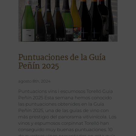
Puntuaciones de la Guía
Peñín 2025
agosto 8th, 2024
Puntuacions vins i escumosos Torelló Guia
Peñín 2025 Esta semana hemos conocido
las puntuaciones obtenides en la Guía
Peñín 2025, una de las guías de vino con
más prestigio del panorama vitivinícola. Los
vinos y espumosos corpinnat Torelló han
conseguido muy buenas puntuaciones. 10
de nuestros vinos presentados en esta guía