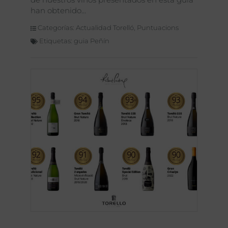
han obtenido
Categorías:
Actualidad Torelló
,
Puntuacions
Etiquetas:
guia Peñín