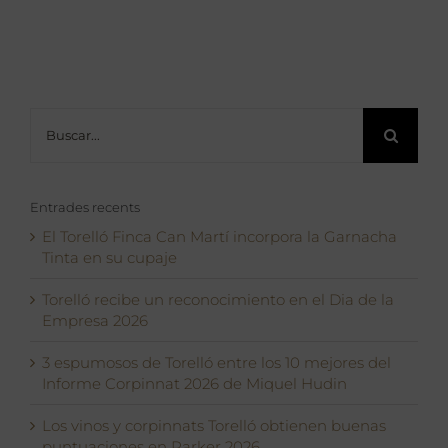
Buscar:
Entrades recents
El Torelló Finca Can Martí incorpora la Garnacha
Tinta en su cupaje
Torelló recibe un reconocimiento en el Dia de la
Empresa 2026
3 espumosos de Torelló entre los 10 mejores del
Informe Corpinnat 2026 de Miquel Hudin
Los vinos y corpinnats Torelló obtienen buenas
puntuaciones en Parker 2026