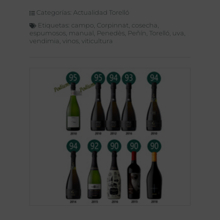
Categorías:
Actualidad Torelló
Etiquetas:
campo
,
Corpinnat
,
cosecha
,
espumosos
,
manual
,
Penedès
,
Peñín
,
Torelló
,
uva
,
vendimia
,
vinos
,
viticultura