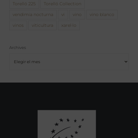
Torelló 225
Torelló Collection
vendimia nocturna
vi
vino
vino blanco
vinos
viticultura
xarel·lo
Archives
Archives