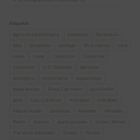
Etiquetas
agricultura ecològica
barbacoa
Barbequiú
bbq
biosphere
bodega
Brut nature
cava
cavas
cavas
Collection
Corpinnat
Corpinnat
D.O. Penedès
decanter
ecológico
enoturismo
espumosos
experiencias
Finca Can Martí
guia Peñín
guía
Luís Gutiérrez
macabeo
macabeu
Miquel Hudin
parellada
Penedès
Penedès
Peñín
premio
puntuaciones
Robert PArker
The Wine Advocate
Torelló
Torelló