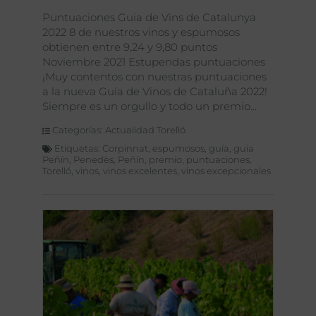
Puntuaciones Guia de Vins de Catalunya
2022 8 de nuestros vinos y espumosos
obtienen entre 9,24 y 9,80 puntos
Noviembre 2021 Estupendas puntuaciones
¡Muy contentos con nuestras puntuaciones
a la nueva Guía de Vinos de Cataluña 2022!
Siempre es un orgullo y todo un premio
Categorías:
Actualidad Torelló
Etiquetas:
Corpinnat
,
espumosos
,
guía
,
guia
Peñín
,
Penedès
,
Peñín
,
premio
,
puntuaciones
,
Torelló
,
vinos
,
vinos excelentes
,
vinos excepcionales