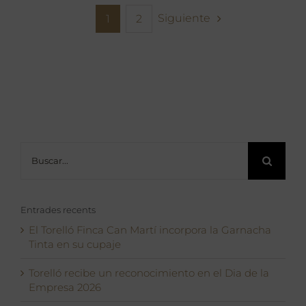
Siguiente
1
2
Buscar:
Entrades recents
El Torelló Finca Can Martí incorpora la Garnacha
Tinta en su cupaje
Torelló recibe un reconocimiento en el Dia de la
Empresa 2026