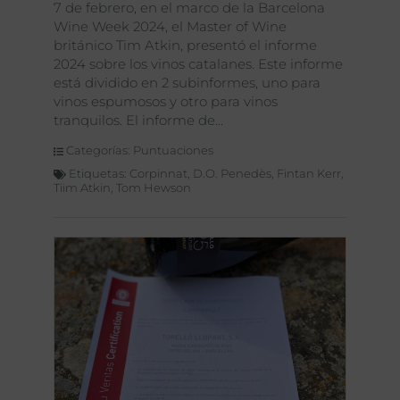
7 de febrero, en el marco de la Barcelona
Wine Week 2024, el Master of Wine
británico Tim Atkin, presentó el informe
2024 sobre los vinos catalanes. Este informe
está dividido en 2 subinformes, uno para
vinos espumosos y otro para vinos
tranquilos. El informe de
Categorías:
Puntuaciones
Etiquetas:
Corpinnat
,
D.O. Penedès
,
Fintan Kerr
,
Tiim Atkin
,
Tom Hewson