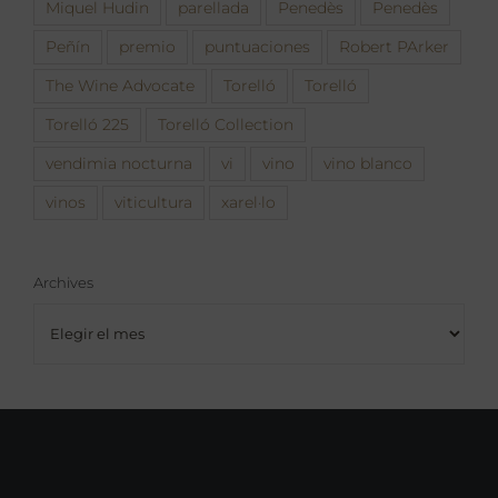
Miquel Hudin
parellada
Penedès
Penedès
Peñín
premio
puntuaciones
Robert PArker
The Wine Advocate
Torelló
Torelló
Torelló 225
Torelló Collection
vendimia nocturna
vi
vino
vino blanco
vinos
viticultura
xarel·lo
Archives
Archives