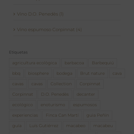
Vino D.O. Penedès (1)
Vino espumoso Corpinnat (4)
Etiquetas
agricultura ecològica
barbacoa
Barbequiú
bbq
biosphere
bodega
Brut nature
cava
cavas
cavas
Collection
Corpinnat
Corpinnat
D.O. Penedès
decanter
ecológico
enoturismo
espumosos
experiencias
Finca Can Martí
guia Peñín
guía
Luís Gutiérrez
macabeo
macabeu