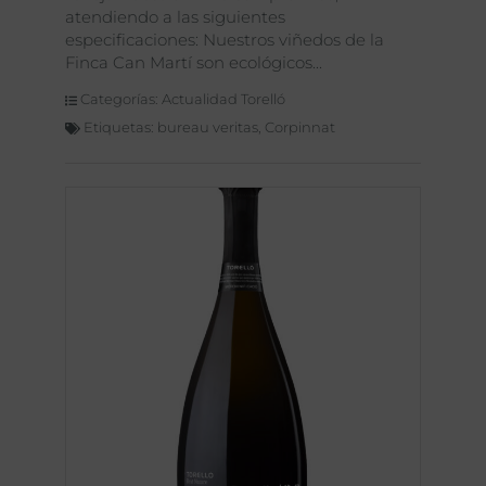
atendiendo a las siguientes
especificaciones: Nuestros viñedos de la
Finca Can Martí son ecológicos
Categorías:
Actualidad Torelló
Etiquetas:
bureau veritas
,
Corpinnat