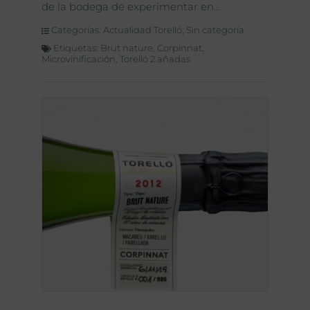
de la bodega de experimentar en
Categorías:
Actualidad Torelló
,
Sin categoría
Etiquetas:
Brut nature
,
Corpinnat
,
Microvinificación
,
Torelló 2 añadas