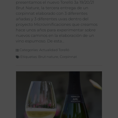
presentamos el nuevo Torelló 3a 19/20/21
Brut Nature, la tercera entrega de un
corpinnat elaborado con 3 diferentes
añadas y 3 diferentes uvas dentro del
proyecto Microvinificaciones que creamos
hace unos años para experimentar sobre
nuevos caminos en la elaboración de un
vino espumoso. De esta
Categorías:
Actualidad Torelló
Etiquetas:
Brut nature
,
Corpinnat