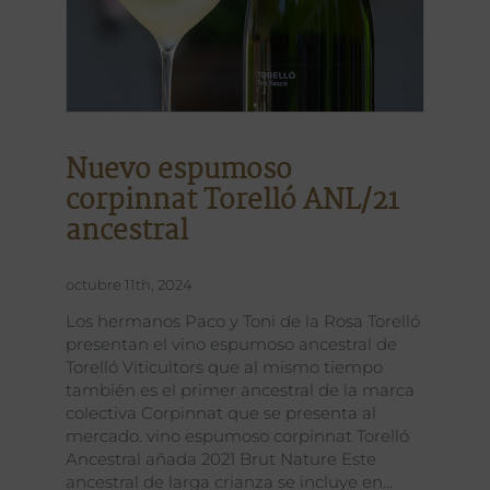
Nuevo espumoso
corpinnat Torelló ANL/21
ancestral
octubre 11th, 2024
Los hermanos Paco y Toni de la Rosa Torelló
presentan el vino espumoso ancestral de
Torelló Viticultors que al mismo tiempo
también es el primer ancestral de la marca
colectiva Corpinnat que se presenta al
mercado. vino espumoso corpinnat Torelló
Ancestral añada 2021 Brut Nature Este
ancestral de larga crianza se incluye en