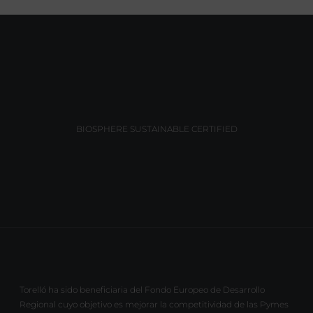
BIOSPHERE SUSTAINABLE CERTIFIED
Torelló ha sido beneficiaria del Fondo Europeo de Desarrollo
Regional cuyo objetivo es mejorar la competitividad de las Pymes