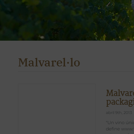
Malvarel·lo
Malvare
packag
abril 9th, 2013
"Un vino úni
define www.t