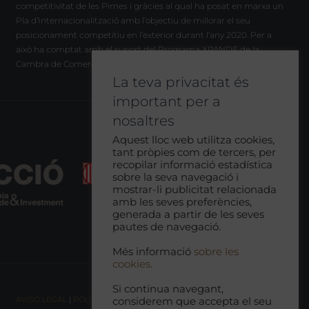
competitivitat de les Pimes i gràcies al qual ha posat en marxa un
Pla d’Internacionalització amb l’objectiu de millorar el seu
posicionament competitiu en l’exterior durant l’any 2020. Per a
això ha comptat amb el suport del Programa XPANDE de la
Cambra de Comerç de Barcelona.
La teva privacitat és
important per a
nosaltres
Aquest lloc web utilitza cookies,
tant pròpies com de tercers, per
recopilar informació estadística
sobre la seva navegació i
mostrar-li publicitat relacionada
amb les seves preferències,
generada a partir de les seves
pautes de navegació.
Més informació
sobre les
cookies.
Si continua navegant,
AVISO LEGAL
|
POLÍTICA DE COOKIES |
POLÍTICA DE PRIVACIDAD
|
considerem que accepta el seu