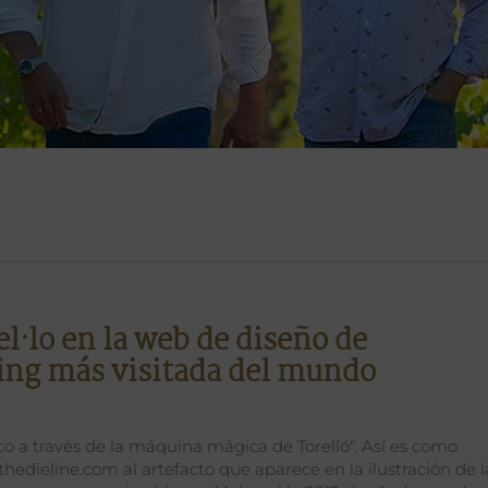
l·lo en la web de diseño de
ing más visitada del mundo
co a través de la máquina mágica de Torelló". Así es como
hedieline.com al artefacto que aparece en la ilustración de l