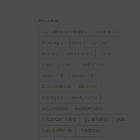
Etiquetas
agricultura ecològica
barbacoa
Barbequiú
bbq
biosphere
bodega
Brut nature
cava
cavas
cavas
Collection
Corpinnat
Corpinnat
D.O. Penedès
decanter
ecológico
enoturismo
espumosos
experiencias
Finca Can Martí
guia Peñín
guía
Luís Gutiérrez
macabeo