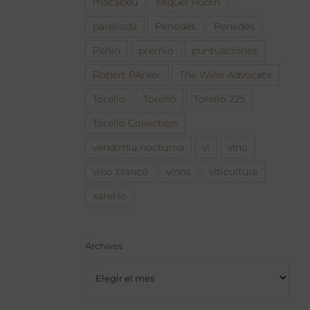
macabeu
Miquel Hudin
parellada
Penedès
Penedès
Peñín
premio
puntuaciones
Robert PArker
The Wine Advocate
Torelló
Torelló
Torelló 225
Torelló Collection
vendimia nocturna
vi
vino
vino blanco
vinos
viticultura
xarel·lo
Archives
Archives