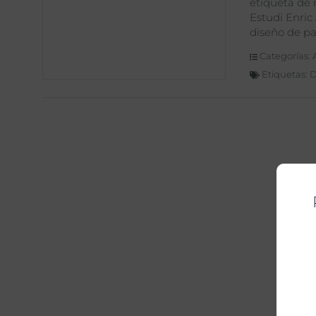
etiqueta de 
Estudi Enric
diseño de p
Categorías:
Etiquetas:
D