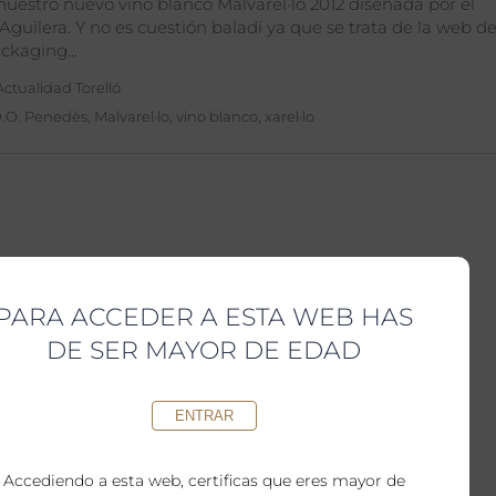
nuestro nuevo vino blanco Malvarel·lo 2012 diseñada por el
 Aguilera. Y no es cuestión baladí ya que se trata de la web d
ackaging
Actualidad Torelló
.O. Penedès
,
Malvarel·lo
,
vino blanco
,
xarel·lo
PARA ACCEDER A ESTA WEB HAS
DE SER MAYOR DE EDAD
ENTRAR
Accediendo a esta web, certificas que eres mayor de