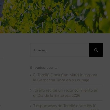
Buscar:
Entrades recents
El Torelló Finca Can Martí incorpora
la Garnacha Tinta en su cupaje
Torelló recibe un reconocimiento en
el Dia de la Empresa 2026
a
3 espumosos de Torelló entre los 10