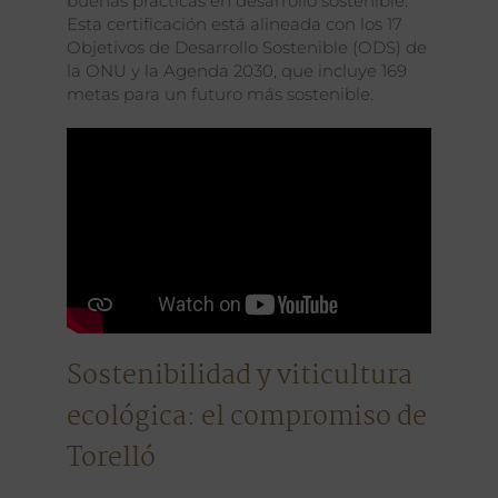
buenas prácticas en desarrollo sostenible.
Esta certificación está alineada con los 17
Objetivos de Desarrollo Sostenible (ODS) de
la ONU y la Agenda 2030, que incluye 169
metas para un futuro más sostenible.
Sostenibilidad y viticultura
ecológica: el compromiso de
Torelló