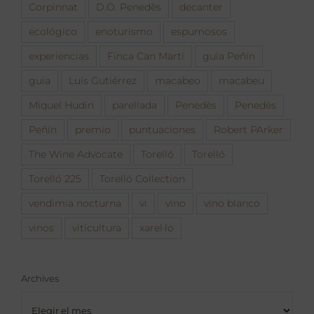
Corpinnat
D.O. Penedès
decanter
ecológico
enoturismo
espumosos
experiencias
Finca Can Martí
guia Peñín
guía
Luís Gutiérrez
macabeo
macabeu
Miquel Hudin
parellada
Penedès
Penedès
Peñín
premio
puntuaciones
Robert PArker
The Wine Advocate
Torelló
Torelló
Torelló 225
Torelló Collection
vendimia nocturna
vi
vino
vino blanco
vinos
viticultura
xarel·lo
Archives
Archives