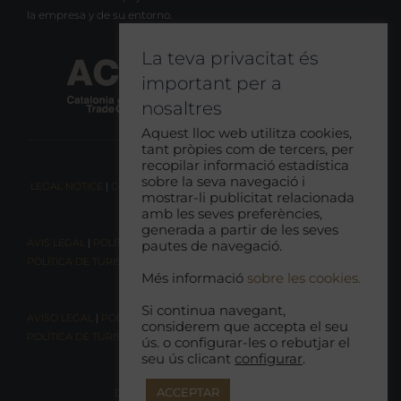
la empresa y de su entorno.
La teva privacitat és
important per a
nosaltres
Aquest lloc web utilitza cookies,
tant pròpies com de tercers, per
recopilar informació estadística
sobre la seva navegació i
LEGAL NOTICE
|
COOKIE CONSENT
|
RESPONSIBLE TOURISM POLICY
mostrar-li publicitat relacionada
amb les seves preferències,
generada a partir de les seves
AVIS LEGAL
|
POLÍTICA DE COOKIES
|
POLÍTICA DE PRIVACITAT
|
pautes de navegació.
POLÍTICA DE TURISME RESPONSABLE
Més informació
sobre les cookies.
Si continua navegant,
AVISO LEGAL
|
POLÍTICA DE COOKIES |
POLÍTICA DE PRIVACIDAD
|
considerem que accepta el seu
POLÍTICA DE TURISMO RESPONSABLE
ús. o configurar-les o rebutjar el
seu ús clicant
configurar
.
ACCEPTAR
DECLARACIÓN DE ACCESIBILIDAD