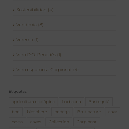
Sostenibilidad (4)
Vendímia (8)
Verema (1)
Vino D.O. Penedès (1)
Vino espumoso Corpinnat (4)
Etiquetas
agricultura ecològica
barbacoa
Barbequiú
bbq
biosphere
bodega
Brut nature
cava
cavas
cavas
Collection
Corpinnat