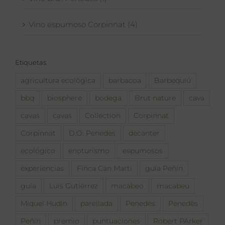
Vino espumoso Corpinnat (4)
Etiquetas
agricultura ecològica
barbacoa
Barbequiú
bbq
biosphere
bodega
Brut nature
cava
cavas
cavas
Collection
Corpinnat
Corpinnat
D.O. Penedès
decanter
ecológico
enoturismo
espumosos
experiencias
Finca Can Martí
guia Peñín
guía
Luís Gutiérrez
macabeo
macabeu
Miquel Hudin
parellada
Penedès
Penedès
Peñín
premio
puntuaciones
Robert PArker