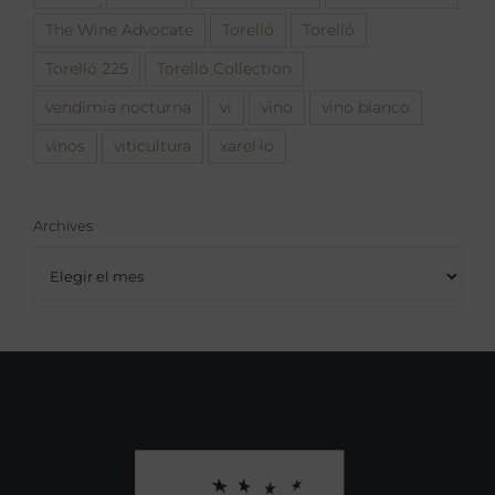
The Wine Advocate
Torelló
Torelló
Torelló 225
Torelló Collection
vendimia nocturna
vi
vino
vino blanco
vinos
viticultura
xarel·lo
Archives
Archives