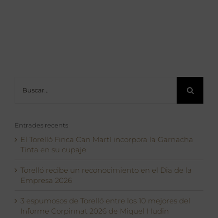
Buscar:
Entrades recents
El Torelló Finca Can Martí incorpora la Garnacha
Tinta en su cupaje
Torelló recibe un reconocimiento en el Dia de la
Empresa 2026
3 espumosos de Torelló entre los 10 mejores del
Informe Corpinnat 2026 de Miquel Hudin