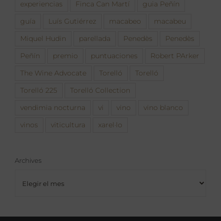
experiencias
Finca Can Martí
guia Peñín
guía
Luís Gutiérrez
macabeo
macabeu
Miquel Hudin
parellada
Penedès
Penedès
Peñín
premio
puntuaciones
Robert PArker
The Wine Advocate
Torelló
Torelló
Torelló 225
Torelló Collection
vendimia nocturna
vi
vino
vino blanco
vinos
viticultura
xarel·lo
Archives
Archives