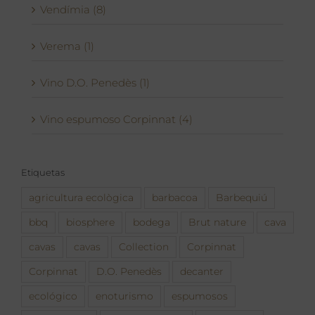
Vendímia (8)
Verema (1)
Vino D.O. Penedès (1)
Vino espumoso Corpinnat (4)
Etiquetas
agricultura ecològica
barbacoa
Barbequiú
bbq
biosphere
bodega
Brut nature
cava
cavas
cavas
Collection
Corpinnat
Corpinnat
D.O. Penedès
decanter
ecológico
enoturismo
espumosos