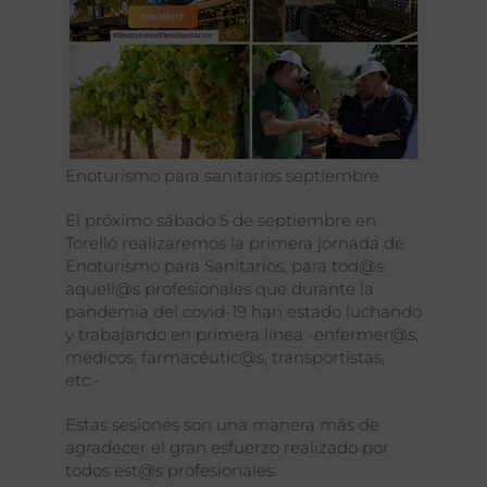
Enoturismo para sanitarios septiembre
El próximo sábado 5 de septiembre en
Torelló realizaremos la primera jornada de
Enoturismo para Sanitarios, para tod@s
aquell@s profesionales que durante la
pandemia del covid-19 han estado luchando
y trabajando en primera línea -enfermer@s,
médicos, farmacéutic@s, transportistas,
etc.-
Estas sesiones son una manera más de
agradecer el gran esfuerzo realizado por
todos est@s profesionales.