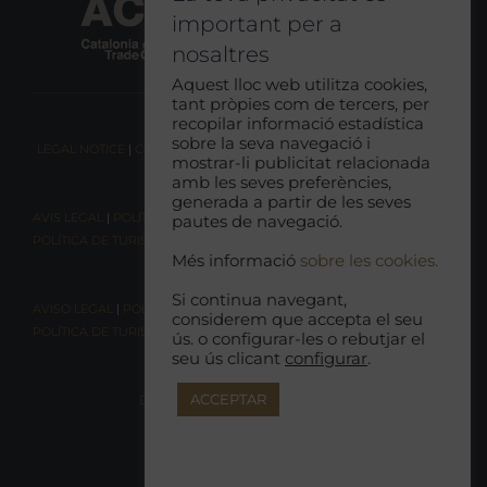
important per a
nosaltres
Aquest lloc web utilitza cookies,
tant pròpies com de tercers, per
recopilar informació estadística
sobre la seva navegació i
LEGAL NOTICE
|
COOKIE CONSENT
|
RESPONSIBLE TOURISM POLICY
mostrar-li publicitat relacionada
amb les seves preferències,
generada a partir de les seves
AVIS LEGAL
|
POLÍTICA DE COOKIES
|
POLÍTICA DE PRIVACITAT
|
pautes de navegació.
POLÍTICA DE TURISME RESPONSABLE
Més informació
sobre les cookies.
Si continua navegant,
AVISO LEGAL
|
POLÍTICA DE COOKIES |
POLÍTICA DE PRIVACIDAD
|
considerem que accepta el seu
POLÍTICA DE TURISMO RESPONSABLE
ús. o configurar-les o rebutjar el
seu ús clicant
configurar
.
ACCEPTAR
DECLARACIÓN DE ACCESIBILIDAD