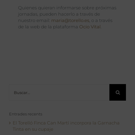
Quienes quieran informarse sobre próximas
jornadas, pueden hacerlo a través de
nuestro email:
maria@torello.es
, o a través
de la web de la plataforma
Ocio Vital
.
Buscar:
Entrades recents
El Torelló Finca Can Martí incorpora la Garnacha
Tinta en su cupaje