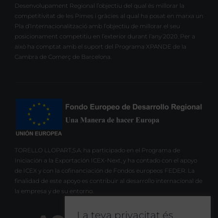
Desenvolupament Regional l’objectiu del qual és millorar la
competitivitat de les Pimes i gràcies al qual ha posat en marxa un
Pla d’Internacionalització amb l’objectiu de millorar el seu
posicionament competitiu en l’exterior durant l’any 2020. Per a
això ha comptat amb el suport del Programa XPANDE de la
Cambra de Comerç de Barcelona.
TORELLO LLOPART,S.A. ha participado en el Programa de
Iniciación a la Exportación ICEX-Next, y ha contado con el apoyo
de ICEX y con la cofinanciación de Fondos europeos FEDER. La
finalidad de este apoyo es contribuir al desarrollo internacional de
la empresa y de su entorno.
La teva privacitat és