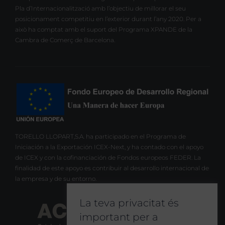
Pla d’Internacionalització amb l’objectiu de millorar el seu
posicionament competitiu en l’exterior durant l’any 2020. Per a
això ha comptat amb el suport del Programa XPANDE de la
Cambra de Comerç de Barcelona.
TORELLO LLOPART,S.A. ha participado en el Programa de
Iniciación a la Exportación ICEX-Next, y ha contado con el apoyo
de ICEX y con la cofinanciación de Fondos europeos FEDER. La
finalidad de este apoyo es contribuir al desarrollo internacional de
la empresa y de su entorno.
La teva privacitat és
important per a