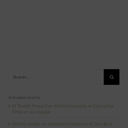
Buscar:
Entrades recents
El Torelló Finca Can Martí incorpora la Garnacha
Tinta en su cupaje
Torelló recibe un reconocimiento en el Dia de la