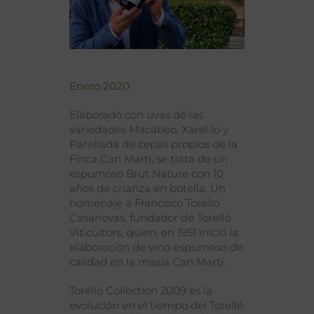
Enero 2020
Elaborado con uvas de las
variedades Macabeo, Xarel·lo y
Parellada de cepas propios de la
Finca Can Martí, se trata de un
espumoso Brut Nature con 10
años de crianza en botella. Un
homenaje a Francisco Torelló
Casanovas, fundador de Torelló
Viticultors, quien, en 1951 inició la
elaboración de vino espumoso de
calidad en la masía Can Martí.
Torelló Collection 2009 es la
evolución en el tiempo del Torelló