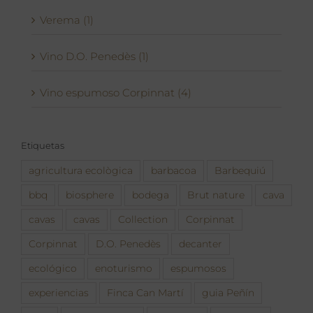
Verema (1)
Vino D.O. Penedès (1)
Vino espumoso Corpinnat (4)
Etiquetas
agricultura ecològica
barbacoa
Barbequiú
bbq
biosphere
bodega
Brut nature
cava
cavas
cavas
Collection
Corpinnat
Corpinnat
D.O. Penedès
decanter
ecológico
enoturismo
espumosos
experiencias
Finca Can Martí
guia Peñín