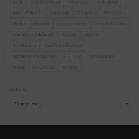
guía
Luís Gutiérrez
macabeo
macabeu
Miquel Hudin
parellada
Penedès
Penedès
Peñín
premio
puntuaciones
Robert PArker
The Wine Advocate
Torelló
Torelló
Torelló 225
Torelló Collection
vendimia nocturna
vi
vino
vino blanco
vinos
viticultura
xarel·lo
Archives
Archives