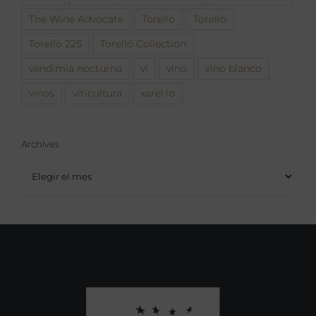
The Wine Advocate
Torelló
Torelló
Torelló 225
Torelló Collection
vendimia nocturna
vi
vino
vino blanco
vinos
viticultura
xarel·lo
Archives
Archives