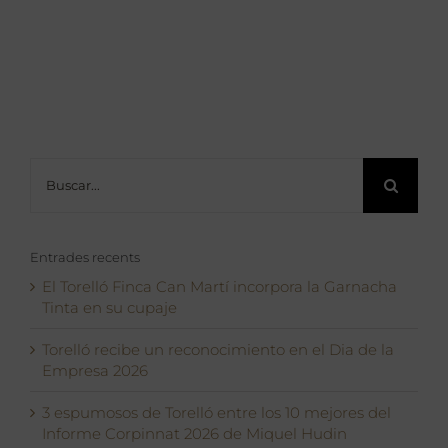
Buscar:
Entrades recents
El Torelló Finca Can Martí incorpora la Garnacha
Tinta en su cupaje
Torelló recibe un reconocimiento en el Dia de la
Empresa 2026
3 espumosos de Torelló entre los 10 mejores del
Informe Corpinnat 2026 de Miquel Hudin