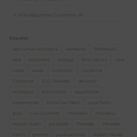
Vino espumoso Corpinnat (4)
Etiquetas
agricultura ecològica
barbacoa
Barbequiú
bbq
biosphere
bodega
Brut nature
cava
cavas
cavas
Collection
Corpinnat
Corpinnat
D.O. Penedès
decanter
ecológico
enoturismo
espumosos
experiencias
Finca Can Martí
guia Peñín
guía
Luís Gutiérrez
macabeo
macabeu
Miquel Hudin
parellada
Penedès
Penedès
Peñín
premio
puntuaciones
Robert PArker