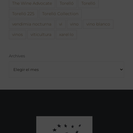
The Wine Advocate
Torelló
Torelló
Torelló 225
Torelló Collection
vendimia nocturna
vi
vino
vino blanco
vinos
viticultura
xarel·lo
Archives
Archives