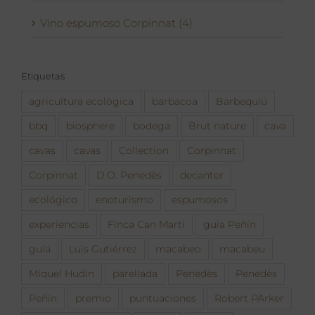
Vino espumoso Corpinnat (4)
Etiquetas
agricultura ecològica
barbacoa
Barbequiú
bbq
biosphere
bodega
Brut nature
cava
cavas
cavas
Collection
Corpinnat
Corpinnat
D.O. Penedès
decanter
ecológico
enoturismo
espumosos
experiencias
Finca Can Martí
guia Peñín
guía
Luís Gutiérrez
macabeo
macabeu
Miquel Hudin
parellada
Penedès
Penedès
Peñín
premio
puntuaciones
Robert PArker