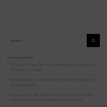
Buscar:
Entrades recents
El Torelló Finca Can Martí incorpora la Garnacha
Tinta en su cupaje
Torelló recibe un reconocimiento en el Dia de la
Empresa 2026
3 espumosos de Torelló entre los 10 mejores del
Informe Corpinnat 2026 de Miquel Hudin