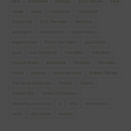
bbq
biosphere
bodega
Brut nature
cava
cavas
cavas
Collection
Corpinnat
Corpinnat
D.O. Penedès
decanter
ecológico
enoturismo
espumosos
experiencias
Finca Can Martí
guia Peñín
guía
Luís Gutiérrez
macabeo
macabeu
Miquel Hudin
parellada
Penedès
Penedès
Peñín
premio
puntuaciones
Robert PArker
The Wine Advocate
Torelló
Torelló
Torelló 225
Torelló Collection
vendimia nocturna
vi
vino
vino blanco
vinos
viticultura
xarel·lo