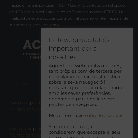
Iniciación a la Exportación ICEX-Next, y ha contado con el apoyo
de ICEX y con la cofinanciación de Fondos europeos FEDER. La
finalidad de este apoyo es contribuir al desarrollo internacional de
la empresa y de su entorno.
La teva privacitat és
important per a
nosaltres
Aquest lloc web utilitza cookies,
tant pròpies com de tercers, per
recopilar informació estadística
sobre la seva navegació i
LEGAL NOTICE
|
COOKIE CONSENT
|
RESPONSIBLE TOURISM POLICY
mostrar-li publicitat relacionada
amb les seves preferències,
generada a partir de les seves
AVIS LEGAL
|
POLÍTICA DE COOKIES
|
POLÍTICA DE PRIVACITAT
|
pautes de navegació.
POLÍTICA DE TURISME RESPONSABLE
Més informació
sobre les cookies.
Si continua navegant,
AVISO LEGAL
|
POLÍTICA DE COOKIES |
POLÍTICA DE PRIVACIDAD
|
considerem que accepta el seu
POLÍTICA DE TURISMO RESPONSABLE
ús. o configurar-les o rebutjar el