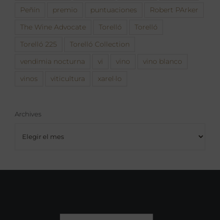
Peñín
premio
puntuaciones
Robert PArker
The Wine Advocate
Torelló
Torelló
Torelló 225
Torelló Collection
vendimia nocturna
vi
vino
vino blanco
vinos
viticultura
xarel·lo
Archives
Archives