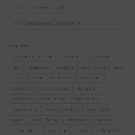
Vino D.O. Penedès (1)
Vino espumoso Corpinnat (4)
Etiquetas
agricultura ecològica
barbacoa
Barbequiú
bbq
biosphere
bodega
Brut nature
cava
cavas
cavas
Collection
Corpinnat
Corpinnat
D.O. Penedès
decanter
ecológico
enoturismo
espumosos
experiencias
Finca Can Martí
guia Peñín
guía
Luís Gutiérrez
macabeo
macabeu
Miquel Hudin
parellada
Penedès
Penedès