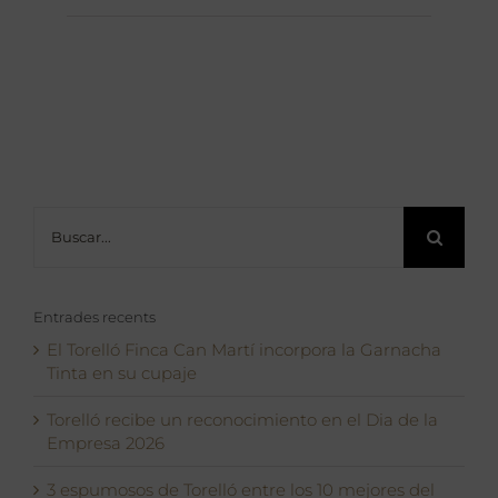
Buscar:
Entrades recents
El Torelló Finca Can Martí incorpora la Garnacha
Tinta en su cupaje
Torelló recibe un reconocimiento en el Dia de la
Empresa 2026
3 espumosos de Torelló entre los 10 mejores del