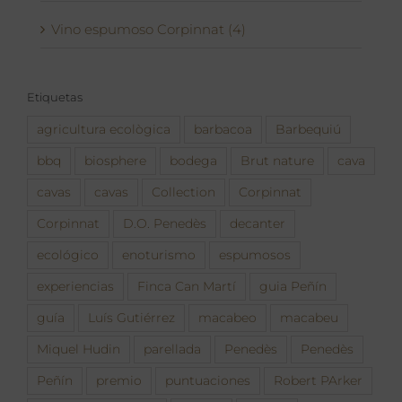
Vino espumoso Corpinnat (4)
Etiquetas
agricultura ecològica
barbacoa
Barbequiú
bbq
biosphere
bodega
Brut nature
cava
cavas
cavas
Collection
Corpinnat
Corpinnat
D.O. Penedès
decanter
ecológico
enoturismo
espumosos
experiencias
Finca Can Martí
guia Peñín
guía
Luís Gutiérrez
macabeo
macabeu
Miquel Hudin
parellada
Penedès
Penedès
Peñín
premio
puntuaciones
Robert PArker