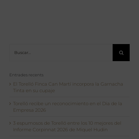
Buscar:
Entrades recents
El Torelló Finca Can Martí incorpora la Garnacha
Tinta en su cupaje
Torelló recibe un reconocimiento en el Dia de la
Empresa 2026
3 espumosos de Torelló entre los 10 mejores del
Informe Corpinnat 2026 de Miquel Hudin