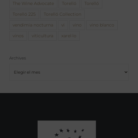
The Wine Advocate
Torelló
Torelló
Torelló 225
Torelló Collection
vendimia nocturna
vi
vino
vino blanco
vinos
viticultura
xarel·lo
Archives
Archives