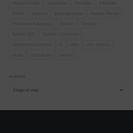
Miquel Hudin
parellada
Penedès
Penedès
Peñín
premio
puntuaciones
Robert PArker
The Wine Advocate
Torelló
Torelló
Torelló 225
Torelló Collection
vendimia nocturna
vi
vino
vino blanco
vinos
viticultura
xarel·lo
Archives
Archives