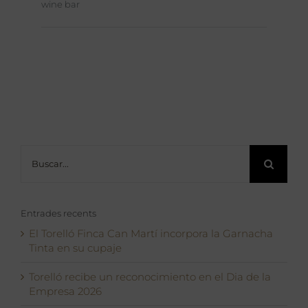
wine bar
Buscar:
Entrades recents
El Torelló Finca Can Martí incorpora la Garnacha
Tinta en su cupaje
Torelló recibe un reconocimiento en el Dia de la
Empresa 2026