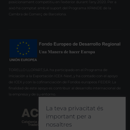
posicionament competitiu en l’exterior durant l’any 2020. Per a
això ha comptat amb el suport del Programa XPANDE de la
Cambra de Comerç de Barcelona.
TORELLO LLOPART,S.A. ha participado en el Programa de
Iniciación a la Exportación ICEX-Next, y ha contado con el apoyo
de ICEX y con la cofinanciación de Fondos europeos FEDER. La
finalidad de este apoyo es contribuir al desarrollo internacional de
la empresa y de su entorno.
La teva privacitat és
important per a
nosaltres