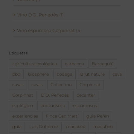
Vino D.O. Penedès (1)
Vino espumoso Corpinnat (4)
Etiquetas
agricultura ecològica
barbacoa
Barbequiú
bbq
biosphere
bodega
Brut nature
cava
cavas
cavas
Collection
Corpinnat
Corpinnat
D.O. Penedès
decanter
ecológico
enoturismo
espumosos
experiencias
Finca Can Martí
guia Peñín
guía
Luís Gutiérrez
macabeo
macabeu