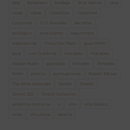
bbq
biosphere
bodega
Brut nature
cava
cavas
cavas
Collection
Corpinnat
Corpinnat
D.O. Penedès
decanter
ecológico
enoturismo
espumosos
experiencias
Finca Can Martí
guia Peñín
guía
Luís Gutiérrez
macabeo
macabeu
Miquel Hudin
parellada
Penedès
Penedès
Peñín
premio
puntuaciones
Robert PArker
The Wine Advocate
Torelló
Torelló
Torelló 225
Torelló Collection
vendimia nocturna
vi
vino
vino blanco
vinos
viticultura
xarel·lo