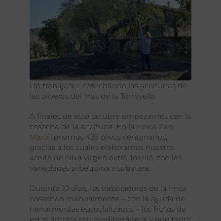
Un trabajador cosechando las aceitunas de
las oliveras del Mas de la Torrevella
A finales de este octubre empezamos con la
cosecha de la aceituna. En la
Finca Can
Martí
tenemos 439 olivos centenarios,
gracias a los cuales elaboramos nuestro
aceite de oliva virgen extra Torelló, con las
variedades arbequina y sabatera.
Durante 10 días, los trabajadores de la finca
cosechan manualmente – con la ayuda de
herramientas especializadas – los frutos de
estos árboles tan mediterráneos y que tanto