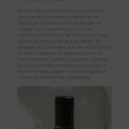
En Can Martí recolectamos las aceitunas
con suavidad, teniendo cuidado de no
machacar el fruto y evitando así que se
rompa. Como hacemos con la uva,
cosechamos los frutos de los olivos en cajas
pequeñas, para evitar que se dañen. En
palabras de Quim Isart, jefe de viticultura de
Torelló: “cuidamos las aceitunas como si
fueran cerezas”. Además, cuando cogemos
los frutos siempre intentamos que pase el
menor tiempo posible hasta su llegada al
molino, para evitar las oxidaciones.