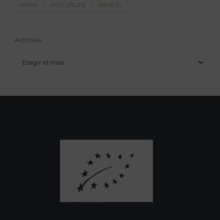
vinos
viticultura
xarel·lo
Archives
Archives