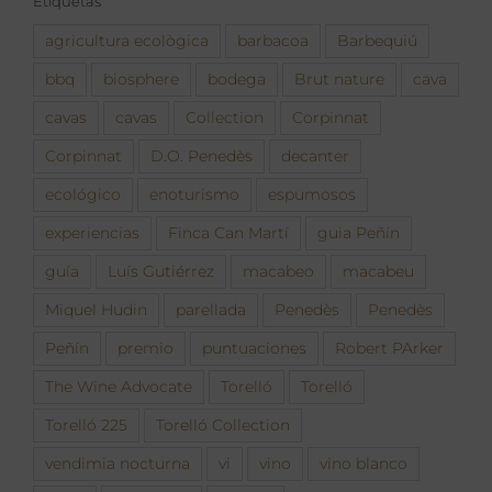
Etiquetas
agricultura ecològica
barbacoa
Barbequiú
bbq
biosphere
bodega
Brut nature
cava
cavas
cavas
Collection
Corpinnat
Corpinnat
D.O. Penedès
decanter
ecológico
enoturismo
espumosos
experiencias
Finca Can Martí
guia Peñín
guía
Luís Gutiérrez
macabeo
macabeu
Miquel Hudin
parellada
Penedès
Penedès
Peñín
premio
puntuaciones
Robert PArker
The Wine Advocate
Torelló
Torelló
Torelló 225
Torelló Collection
vendimia nocturna
vi
vino
vino blanco