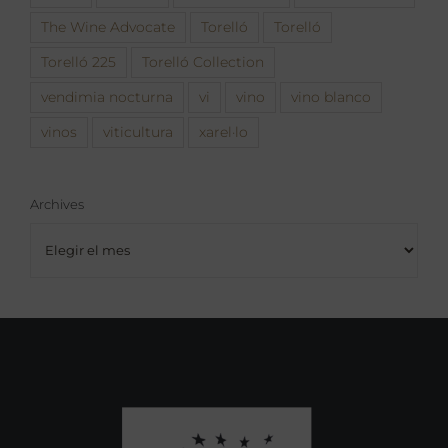
The Wine Advocate
Torelló
Torelló
Torelló 225
Torelló Collection
vendimia nocturna
vi
vino
vino blanco
vinos
viticultura
xarel·lo
Archives
Archives