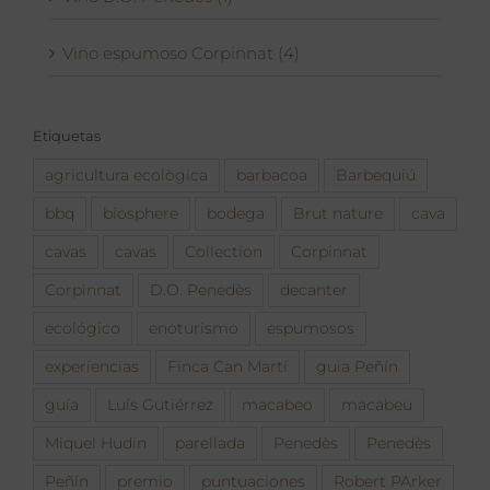
Vino espumoso Corpinnat (4)
Etiquetas
agricultura ecològica
barbacoa
Barbequiú
bbq
biosphere
bodega
Brut nature
cava
cavas
cavas
Collection
Corpinnat
Corpinnat
D.O. Penedès
decanter
ecológico
enoturismo
espumosos
experiencias
Finca Can Martí
guia Peñín
guía
Luís Gutiérrez
macabeo
macabeu
Miquel Hudin
parellada
Penedès
Penedès
Peñín
premio
puntuaciones
Robert PArker