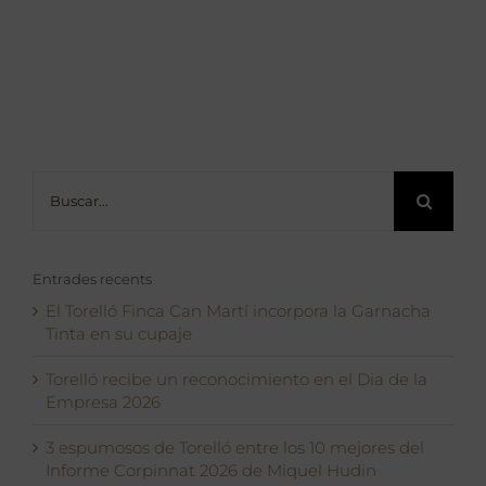
Buscar:
Entrades recents
El Torelló Finca Can Martí incorpora la Garnacha
Tinta en su cupaje
Torelló recibe un reconocimiento en el Dia de la
Empresa 2026
3 espumosos de Torelló entre los 10 mejores del
Informe Corpinnat 2026 de Miquel Hudin