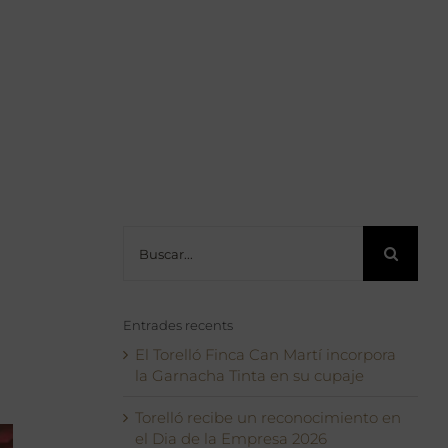
Buscar:
Entrades recents
El Torelló Finca Can Martí incorpora
la Garnacha Tinta en su cupaje
Torelló recibe un reconocimiento en
el Dia de la Empresa 2026