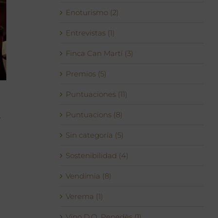
Enoturismo (2)
Entrevistas (1)
Finca Can Martí (3)
Premios (5)
Puntuaciones (11)
Puntuacions (8)
.
Sin categoría (5)
Sostenibilidad (4)
Vendímia (8)
Verema (1)
Vino D.O. Penedès (1)