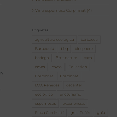
s
Vino espumoso Corpinnat (4)
Etiquetas
agricultura ecològica
barbacoa
Barbequiú
bbq
biosphere
bodega
Brut nature
cava
cavas
cavas
Collection
on
Corpinnat
Corpinnat
D.O. Penedès
decanter
e
ecológico
enoturismo
espumosos
experiencias
Finca Can Martí
guia Peñín
guía