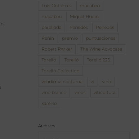
Luís Gutiérrez
macabeo
macabeu
Miquel Hudin
En
parellada
Penedès
Penedès
Peñín
premio
puntuaciones
Robert PArker
The Wine Advocate
Torelló
Torelló
Torelló 225
Torelló Collection
vendimia nocturna
vi
vino
u
vino blanco
vinos
viticultura
xarel·lo
Archives
Archives