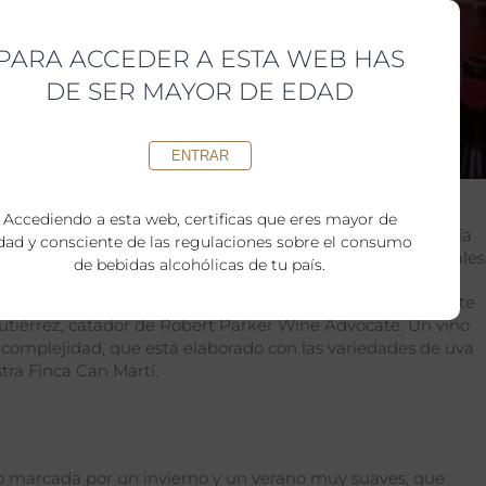
PARA ACCEDER A ESTA WEB HAS
DE SER MAYOR DE EDAD
ENTRAR
Estrellas Michelin 2023
Accediendo a esta web, certificas que eres mayor de
s Internacionals de Barcelona se celebró la Gala de la Guía
dad y consciente de las regulaciones sobre el consumo
, Estrellas Verdes, Bib Gorumnads y varios premios especiales
de bebidas alcohólicas de tu país.
utar de nuestro corpinnat
Gran Torelló
Brut Nature 2014. Éste
utiérrez, catador de Robert Parker Wine Advocate. Un vino
omplejidad, que está elaborado con las variedades de uva
stra Finca Can Martí.
vo marcada por un invierno y un verano muy suaves, que