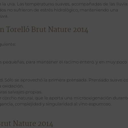
 la uva. Las temperaturas suaves, acompañadas de las lluvia
edos no sufrieron de estrés hidrológico, manteniendo una
uva.
an Torelló Brut Nature 2014
guiente:
jas pequeñas, para mantener el racimo entero, y en muy poco
d. Sólo se aprovechó la primera prensada. Prensado suave c
a oxidación.
as salvajes propias.
 corcho natural, que le aporta una microoxigenación durant
egancia, complejidad y singularidad al vino espumoso.
Brut Nature 2014