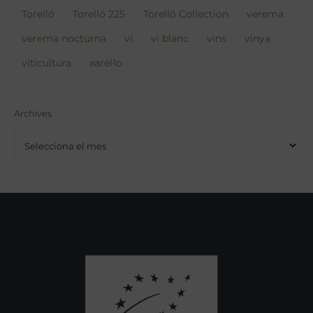
Torelló
Torelló 225
Torelló Collection
verema
verema nocturna
vi
vi blanc
vins
vinya
viticultura
xarel·lo
Archives
Archives