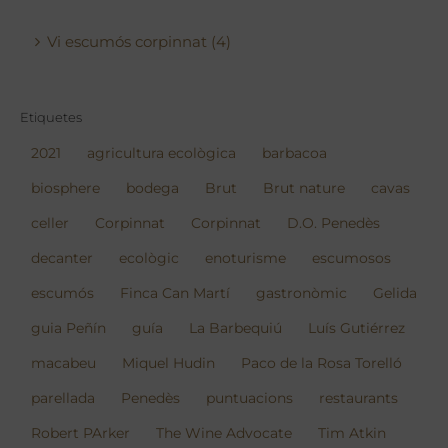
Vi escumós corpinnat (4)
Etiquetes
2021
agricultura ecològica
barbacoa
biosphere
bodega
Brut
Brut nature
cavas
celler
Corpinnat
Corpinnat
D.O. Penedès
decanter
ecològic
enoturisme
escumosos
escumós
Finca Can Martí
gastronòmic
Gelida
guia Peñín
guía
La Barbequiú
Luís Gutiérrez
macabeu
Miquel Hudin
Paco de la Rosa Torelló
parellada
Penedès
puntuacions
restaurants
Robert PArker
The Wine Advocate
Tim Atkin