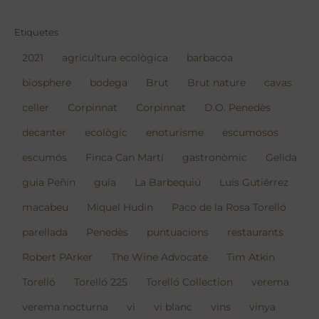
Etiquetes
2021
agricultura ecològica
barbacoa
biosphere
bodega
Brut
Brut nature
cavas
celler
Corpinnat
Corpinnat
D.O. Penedès
decanter
ecològic
enoturisme
escumosos
escumós
Finca Can Martí
gastronòmic
Gelida
guia Peñín
guía
La Barbequiú
Luís Gutiérrez
macabeu
Miquel Hudin
Paco de la Rosa Torelló
parellada
Penedès
puntuacions
restaurants
Robert PArker
The Wine Advocate
Tim Atkin
Torelló
Torelló 225
Torelló Collection
verema
verema nocturna
vi
vi blanc
vins
vinya