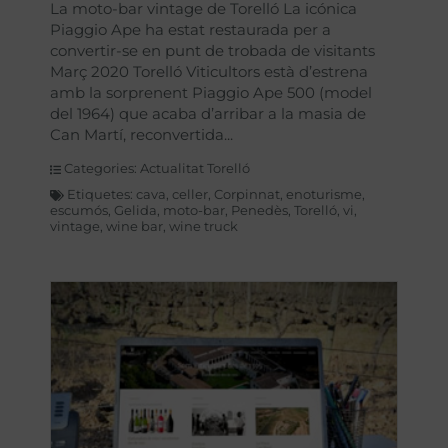
La moto-bar vintage de Torelló La icónica
Piaggio Ape ha estat restaurada per a
convertir-se en punt de trobada de visitants
Març 2020 Torelló Viticultors està d’estrena
amb la sorprenent Piaggio Ape 500 (model
del 1964) que acaba d’arribar a la masia de
Can Martí, reconvertida
Categories:
Actualitat Torelló
Etiquetes:
cava
,
celler
,
Corpinnat
,
enoturisme
,
escumós
,
Gelida
,
moto-bar
,
Penedès
,
Torelló
,
vi
,
vintage
,
wine bar
,
wine truck