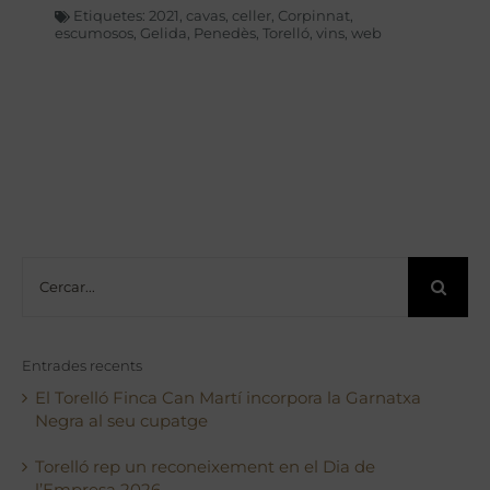
Etiquetes:
2021
,
cavas
,
celler
,
Corpinnat
,
escumosos
,
Gelida
,
Penedès
,
Torelló
,
vins
,
web
Cerca
…
Entrades recents
El Torelló Finca Can Martí incorpora la Garnatxa
Negra al seu cupatge
Torelló rep un reconeixement en el Dia de
l’Empresa 2026