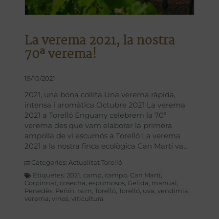
La verema 2021, la nostra
70ª verema!
19/10/2021
2021, una bona collita Una verema ràpida,
intensa i aromàtica Octubre 2021 La verema
2021 a Torelló Enguany celebrem la 70ª
verema des que vam elaborar la primera
ampolla de vi escumós a Torelló La verema
2021 a la nostra finca ecològica Can Martí va
Categories:
Actualitat Torelló
Etiquetes:
2021
,
camp
,
campo
,
Can Martí
,
Corpinnat
,
cosecha
,
espumosos
,
Gelida
,
manual
,
Penedès
,
Peñín
,
raïm
,
Torelló
,
Torelló
,
uva
,
vendimia
,
verema
,
vinos
,
viticultura