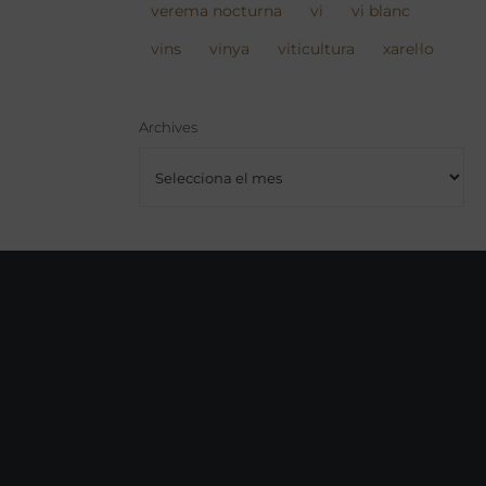
verema nocturna
vi
vi blanc
vins
vinya
viticultura
xarel·lo
Archives
Archives