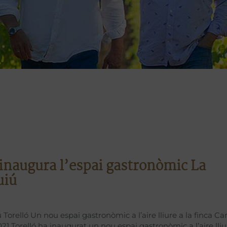
 inaugura l’espai gastronòmic La
uiú
Torelló Un nou espai gastronòmic a l’aire lliure a la finca Ca
21 Torelló ha inaugurat un nou espai gastronòmic a l’aire lliu