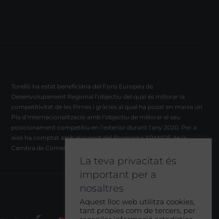
Torelló ha estat beneficiària del Fons Europeu de
Desenvolupament Regional l’objectiu del qual és millorar la
competitivitat de les Pimes i gràcies al qual ha posat en marxa un
Pla d’Internacionalització amb l’objectiu de millorar el seu
posicionament competitiu en l’exterior durant l’any 2020. Per a
això ha comptat amb el suport del Programa XPANDE de la
Cambra de Comerç de Barcelona.
La teva privacitat és
important per a
nosaltres
Aquest lloc web utilitza cookies,
tant pròpies com de tercers, per