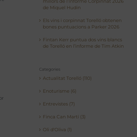
millors de l’Informe Corpinnat 2026
de Miquel Hudin
Els vins i corpinnat Torelló obtenen
bones puntuacions a Parker 2026
Fintan Kerr puntua dos vins blancs
de Torelló en l’informe de Tim Atkin
Categories
Actualitat Torelló (110)
Enoturisme (6)
or
Entrevistes (7)
Finca Can Martí (3)
Oli d'Oliva (1)