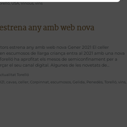
orelló
,
USA
,
Vinous
,
vins
 estrena any amb web nova
ultors estrena any amb web nova Gener 2021 El celler
t en escumosos de llarga criança entra al 2021 amb una nova
Torelló ha aprofitat els mesos de semiconfinament per a
orçar el seu canal digital. Algunes de les novetats de
ctualitat Torelló
021
,
cavas
,
celler
,
Corpinnat
,
escumosos
,
Gelida
,
Penedès
,
Torelló
,
vins
,