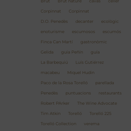
Brut
Brut nature
cavas
celler
Corpinnat
Corpinnat
D.O. Penedès
decanter
ecològic
enoturisme
escumosos
escumós
Finca Can Martí
gastronòmic
Gelida
guia Peñín
guía
La Barbequiú
Luís Gutiérrez
macabeu
Miquel Hudin
Paco de la Rosa Torelló
parellada
Penedès
puntuacions
restaurants
Robert PArker
The Wine Advocate
Tim Atkin
Torelló
Torelló 225
Torelló Collection
verema