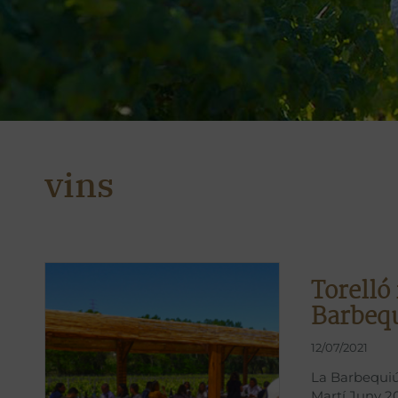
vins
Torelló
Barbeq
12/07/2021
La Barbequiú 
Martí Juny 20