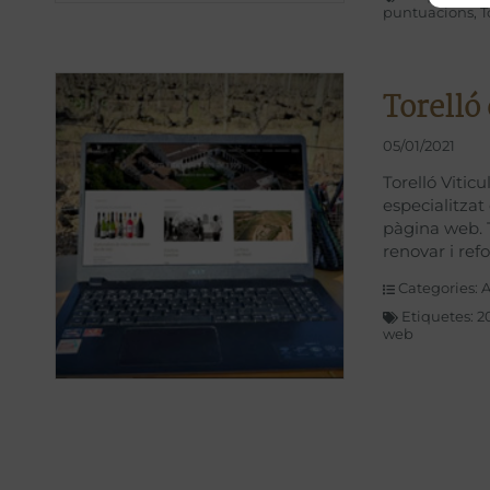
puntuacions
,
T
Torelló
05/01/2021
Torelló Vitic
especialitza
pàgina web. 
renovar i ref
Categories:
A
Etiquetes:
2
web