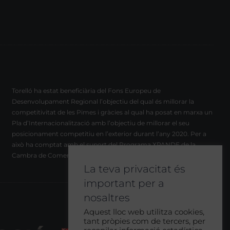
Torelló ha estat beneficiària del Fons Europeu de
Desenvolupament Regional l’objectiu del qual és millorar la
competitivitat de les Pimes i gràcies al qual ha posat en marxa un
Pla d’Internacionalització amb l’objectiu de millorar el seu
posicionament competitiu en l’exterior durant l’any 2020. Per a
això ha comptat amb el suport del Programa XPANDE de la
Cambra de Comerç de Barcelona.
La teva privacitat és
important per a
nosaltres
Aquest lloc web utilitza cookies,
tant pròpies com de tercers, per