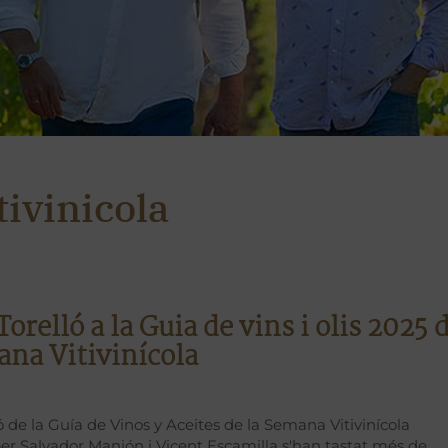
ivinicola
Torelló a la Guia de vins i olis 2025 
ana Vitivinícola
ió de la Guía de Vinos y Aceites de la Semana Vitivinícola
er Salvador Manjón i Vicent Escamilla s'han tastat més de