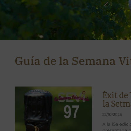
Guía de la Semana Vit
Èxit de 
la Setm
22/10/2025
A la 15a edic
presentada p