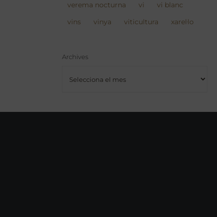
verema nocturna
vi
vi blanc
vins
vinya
viticultura
xarel·lo
Archives
Archives