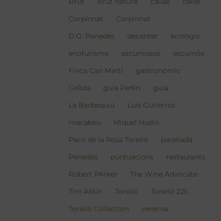
Brut
Brut nature
cavas
celler
Corpinnat
Corpinnat
D.O. Penedès
decanter
ecològic
enoturisme
escumosos
escumós
Finca Can Martí
gastronòmic
Gelida
guia Peñín
guía
La Barbequiú
Luís Gutiérrez
macabeu
Miquel Hudin
Paco de la Rosa Torelló
parellada
Penedès
puntuacions
restaurants
Robert PArker
The Wine Advocate
Tim Atkin
Torelló
Torelló 225
Torelló Collection
verema