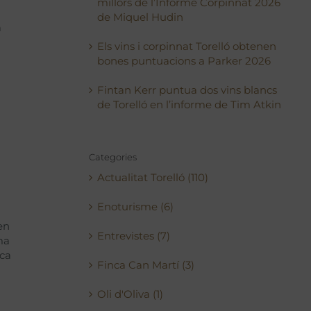
millors de l’Informe Corpinnat 2026
de Miquel Hudin
a
Els vins i corpinnat Torelló obtenen
bones puntuacions a Parker 2026
Fintan Kerr puntua dos vins blancs
de Torelló en l’informe de Tim Atkin
Categories
Actualitat Torelló (110)
Enoturisme (6)
en
Entrevistes (7)
ma
nca
Finca Can Martí (3)
Oli d'Oliva (1)