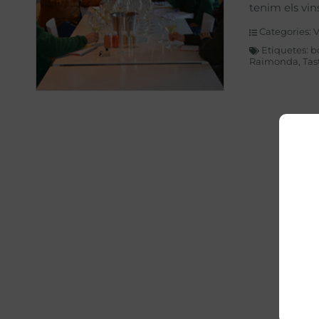
tenim els vin
Categories:
V
Etiquetes:
b
Raimonda
,
Tas