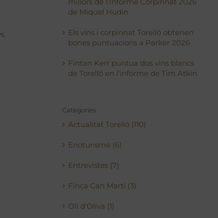
millors de l’Informe Corpinnat 2026
de Miquel Hudin
Els vins i corpinnat Torelló obtenen
ys
,
bones puntuacions a Parker 2026
Fintan Kerr puntua dos vins blancs
de Torelló en l’informe de Tim Atkin
Categories
Actualitat Torelló (110)
Enoturisme (6)
Entrevistes (7)
Finca Can Martí (3)
Oli d'Oliva (1)