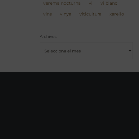
verema nocturna
vi
vi blanc
vins
vinya
viticultura
xarel·lo
Archives
Archives