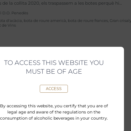
s de la collita 2020, els traspassem a les botes perquè hi
i D.O. Penedès
ota d'acàcia
,
bota de roure americà
,
bota de roure frances
,
Gran crisal
t de Vins
TO ACCESS THIS WEBSITE YOU
MUST BE OF AGE
ACCESS
By accessing this website, you certify that you are of
legal age and aware of the regulations on the
consumption of alcoholic beverages in your country.