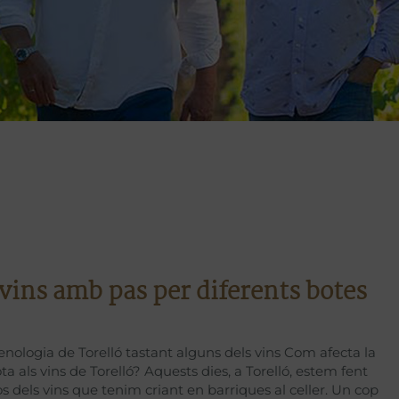
 vins amb pas per diferents botes
enologia de Torelló tastant alguns dels vins Com afecta la
ta als vins de Torelló? Aquests dies, a Torelló, estem fent
tos dels vins que tenim criant en barriques al celler. Un cop