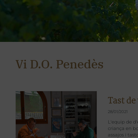
Vi D.O. Penedès
Tast de
28/01/2021
L'equip de d'
criança en bo
assajos i tas