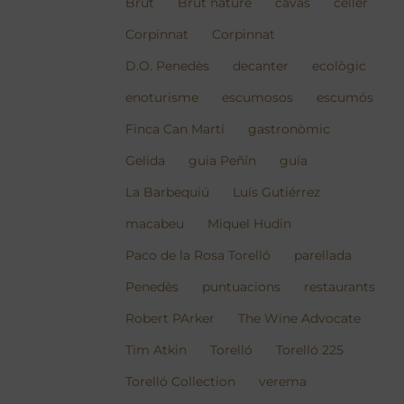
Brut
Brut nature
cavas
celler
Corpinnat
Corpinnat
D.O. Penedès
decanter
ecològic
enoturisme
escumosos
escumós
Finca Can Martí
gastronòmic
Gelida
guia Peñín
guía
La Barbequiú
Luís Gutiérrez
macabeu
Miquel Hudin
Paco de la Rosa Torelló
parellada
Penedès
puntuacions
restaurants
Robert PArker
The Wine Advocate
Tim Atkin
Torelló
Torelló 225
Torelló Collection
verema