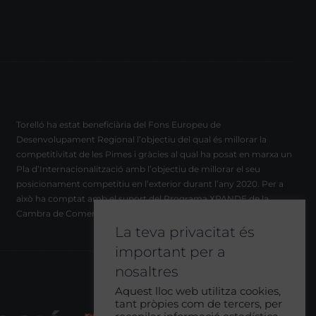
Torelló ha estat beneficiària del Fons Europeu de
Desenvolupament Regional l’objectiu del qual és millorar la
competitivitat de les Pimes i gràcies al qual ha posat en marxa un
Pla d’Internacionalització amb l’objectiu de millorar el seu
posicionament competitiu en l’exterior durant l’any 2020. Per a
això ha comptat amb el suport del Programa XPANDE de la
Cambra de Comerç de Barcelona.
La teva privacitat és
important per a
nosaltres
Aquest lloc web utilitza cookies,
tant pròpies com de tercers, per