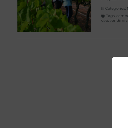
Categories:
Tags:
camp
uva
,
vendimia