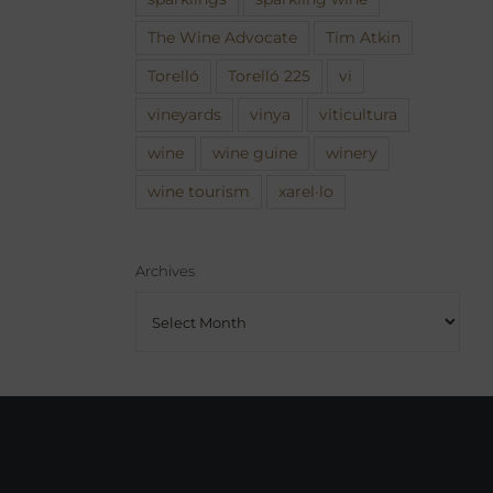
The Wine Advocate
Tim Atkin
Torelló
Torelló 225
vi
vineyards
vinya
viticultura
wine
wine guine
winery
wine tourism
xarel·lo
Archives
Archives