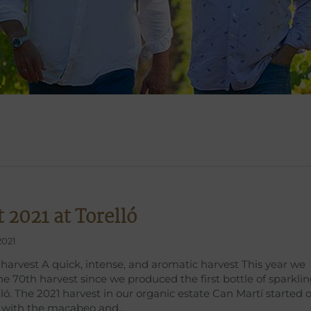
 2021 at Torelló
2021
 harvest A quick, intense, and aromatic harvest This year we
he 70th harvest since we produced the first bottle of sparkli
lló. The 2021 harvest in our organic estate Can Martí started 
, with the macabeo and