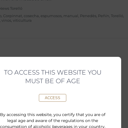
News Torelló
o
,
Corpinnat
,
cosecha
,
espumosos
,
manual
,
Penedès
,
Peñín
,
Torelló
,
,
vinos
,
viticultura
TO ACCESS THIS WEBSITE YOU
MUST BE OF AGE
ACCESS
By accessing this website, you certify that you are of
legal age and aware of the regulations on the
consumption of alcoholic beverages in your country.