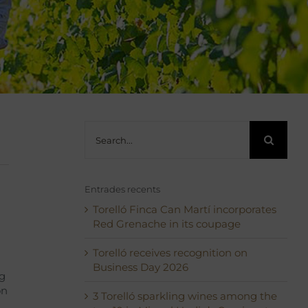
Search
for:
Entrades recents
Torelló Finca Can Martí incorporates
Red Grenache in its coupage
Torelló receives recognition on
Business Day 2026
ng
on
3 Torelló sparkling wines among the