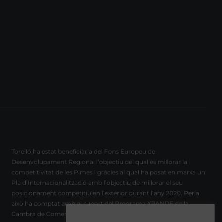
Torelló ha estat beneficiària del Fons Europeu de
Desenvolupament Regional l’objectiu del qual és millorar la
competitivitat de les Pimes i gràcies al qual ha posat en marxa un
Pla d’Internacionalització amb l’objectiu de millorar el seu
posicionament competitiu en l’exterior durant l’any 2020. Per a
això ha comptat amb el suport del Programa XPANDE de la
Cambra de Comerç de Barcelona.