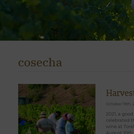
cosecha
Harvest
October 19th, 
2021, a good
celebrated t
wine at Tore
August 10th