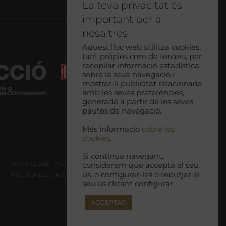
La teva privacitat és
important per a
nosaltres
Aquest lloc web utilitza cookies,
tant pròpies com de tercers, per
recopilar informació estadística
sobre la seva navegació i
mostrar-li publicitat relacionada
amb les seves preferències,
generada a partir de les seves
pautes de navegació.
Més informació
sobre les
cookies.
Si continua navegant,
AVISO LEGAL
|
POLÍTICA DE COOKIES |
POLÍTICA DE PRIVACIDAD
|
considerem que accepta el seu
ús. o configurar-les o rebutjar el
POLÍTICA DE TURISMO RESPONSABLE
seu ús clicant
configurar
.
ACCEPTAR