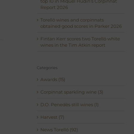
top 10 in Miquel Hudin’s Corpinnat
Report 2026
Torelló wines and corpinnats
obtained good scores in Parker 2026
Fintan Kerr scores two Torelló white
wines in the Tim Atkin report
Categories
Awards (15)
Corpinnat sparkling wine (3)
D.O. Penedès still wines (1)
Harvest (7)
News Torelló (92)