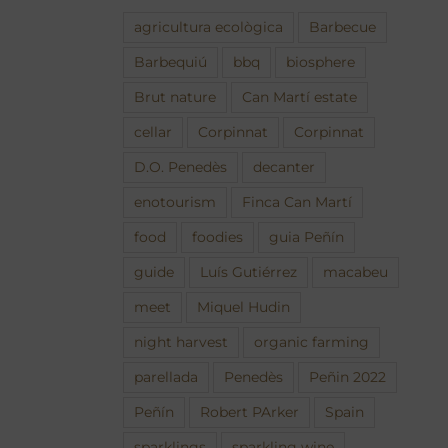
agricultura ecològica
Barbecue
Barbequiú
bbq
biosphere
Brut nature
Can Martí estate
cellar
Corpinnat
Corpinnat
D.O. Penedès
decanter
enotourism
Finca Can Martí
food
foodies
guia Peñín
guide
Luís Gutiérrez
macabeu
meet
Miquel Hudin
night harvest
organic farming
parellada
Penedès
Peñin 2022
Peñín
Robert PArker
Spain
sparklings
sparkling wine