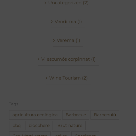
Uncategorized (2)
Vendímia (1)
Verema (1)
Vi escumós corpinnat (1)
Wine Tourism (2)
Tags
agricultura ecològica
Barbecue
Barbequiú
bbq
biosphere
Brut nature
Can Martí estate
cellar
Corpinnat