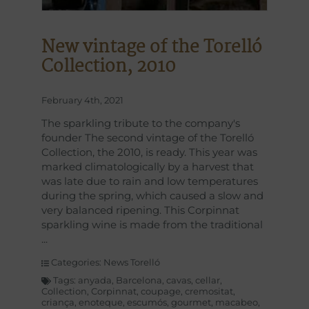
New vintage of the Torelló
Collection, 2010
February 4th, 2021
The sparkling tribute to the company's
founder The second vintage of the Torelló
Collection, the 2010, is ready. This year was
marked climatologically by a harvest that
was late due to rain and low temperatures
during the spring, which caused a slow and
very balanced ripening. This Corpinnat
sparkling wine is made from the traditional
Categories:
News Torelló
Tags:
anyada
,
Barcelona
,
cavas
,
cellar
,
Collection
,
Corpinnat
,
coupage
,
cremositat
,
criança
,
enoteque
,
escumós
,
gourmet
,
macabeo
,