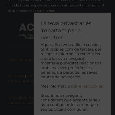
finalidad de este apoyo es contribuir al desarrollo internacional
de la empresa y de su entorno.
La teva privacitat és
important per a
nosaltres
Aquest lloc web utilitza cookies,
tant pròpies com de tercers, per
recopilar informació estadística
sobre la seva navegació i
LEGAL NOTICE
|
COOKIE CONSENT
|
RESPONSIBLE TOURISM POLICY
mostrar-li publicitat relacionada
amb les seves preferències,
generada a partir de les seves
AVIS LEGAL
|
POLÍTICA DE COOKIES
|
POLÍTICA DE PRIVACITAT
|
pautes de navegació.
POLÍTICA DE TURISME RESPONSABLE
Més informació
sobre les cookies.
Si continua navegant,
AVISO LEGAL
|
POLÍTICA DE COOKIES |
POLÍTICA DE PRIVACIDAD
|
considerem que accepta el seu
POLÍTICA DE TURISMO RESPONSABLE
ús. o configurar-les o rebutjar el
seu ús clicant
configurar
.