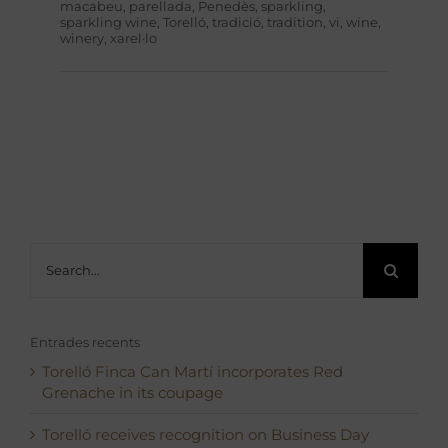
macabeu
,
parellada
,
Penedès
,
sparkling
,
sparkling wine
,
Torelló
,
tradició
,
tradition
,
vi
,
wine
,
winery
,
xarel·lo
Search
for:
Entrades recents
Torelló Finca Can Martí incorporates Red
Grenache in its coupage
Torelló receives recognition on Business Day