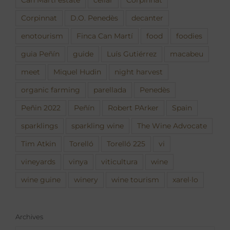
Corpinnat
D.O. Penedès
decanter
enotourism
Finca Can Martí
food
foodies
guia Peñín
guide
Luís Gutiérrez
macabeu
meet
Miquel Hudin
night harvest
organic farming
parellada
Penedès
Peñin 2022
Peñín
Robert PArker
Spain
sparklings
sparkling wine
The Wine Advocate
Tim Atkin
Torelló
Torelló 225
vi
vineyards
vinya
viticultura
wine
wine guine
winery
wine tourism
xarel·lo
Archives