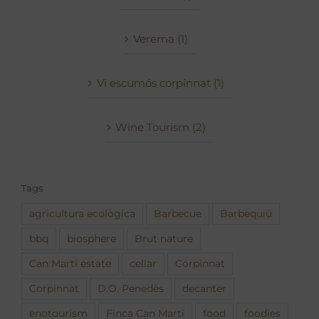
Verema (1)
Vi escumós corpinnat (1)
Wine Tourism (2)
Tags
agricultura ecològica
Barbecue
Barbequiú
bbq
biosphere
Brut nature
Can Martí estate
cellar
Corpinnat
Corpinnat
D.O. Penedès
decanter
enotourism
Finca Can Martí
food
foodies