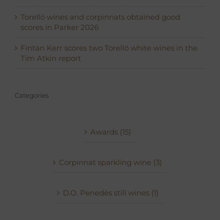
Torelló wines and corpinnats obtained good
scores in Parker 2026
Fintan Kerr scores two Torelló white wines in the
Tim Atkin report
Categories
Awards (15)
Corpinnat sparkling wine (3)
D.O. Penedès still wines (1)