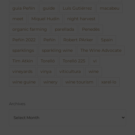
guia Peñín
guide
Luís Gutiérrez
macabeu
meet
Miquel Hudin
night harvest
organic farming
parellada
Penedès
Peñin 2022
Peñín
Robert PArker
Spain
sparklings
sparkling wine
The Wine Advocate
Tim Atkin
Torelló
Torelló 225
vi
vineyards
vinya
viticultura
wine
wine guine
winery
wine tourism
xarel·lo
Archives
Archives