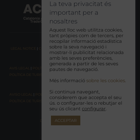
La teva privacitat és
important per a
nosaltres
Aquest lloc web utilitza cookies,
tant pròpies com de tercers, per
recopilar informació estadística
sobre la seva navegació i
LEGAL NOTICE
|
COOKIE CONSENT
|
RESPONSIBLE TOURISM POLICY
mostrar-li publicitat relacionada
amb les seves preferències,
generada a partir de les seves
AVIS LEGAL
|
POLÍTICA DE COOKIES
|
POLÍTICA DE PRIVACITAT
|
pautes de navegació.
POLÍTICA DE TURISME RESPONSABLE
Més informació
sobre les cookies.
Si continua navegant,
AVISO LEGAL
|
POLÍTICA DE COOKIES |
POLÍTICA DE PRIVACIDAD
|
considerem que accepta el seu
POLÍTICA DE TURISMO RESPONSABLE
ús. o configurar-les o rebutjar el
seu ús clicant
configurar
.
ACCEPTAR
DECLARACIÓN DE ACCESIBILIDAD