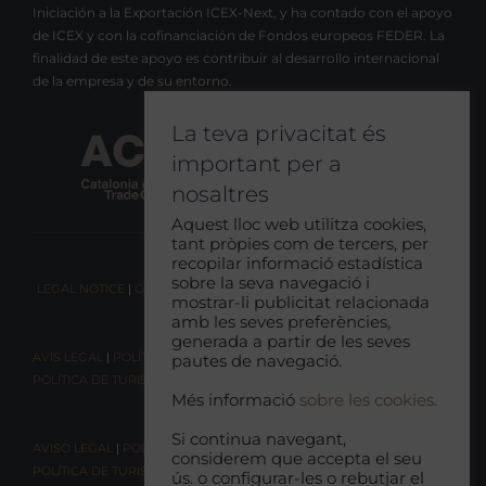
Iniciación a la Exportación ICEX-Next, y ha contado con el apoyo
de ICEX y con la cofinanciación de Fondos europeos FEDER. La
finalidad de este apoyo es contribuir al desarrollo internacional
de la empresa y de su entorno.
La teva privacitat és
important per a
nosaltres
Aquest lloc web utilitza cookies,
tant pròpies com de tercers, per
recopilar informació estadística
sobre la seva navegació i
LEGAL NOTICE
|
COOKIE CONSENT
|
RESPONSIBLE TOURISM POLICY
mostrar-li publicitat relacionada
amb les seves preferències,
generada a partir de les seves
AVIS LEGAL
|
POLÍTICA DE COOKIES
|
POLÍTICA DE PRIVACITAT
|
pautes de navegació.
POLÍTICA DE TURISME RESPONSABLE
Més informació
sobre les cookies.
Si continua navegant,
AVISO LEGAL
|
POLÍTICA DE COOKIES |
POLÍTICA DE PRIVACIDAD
|
considerem que accepta el seu
POLÍTICA DE TURISMO RESPONSABLE
ús. o configurar-les o rebutjar el