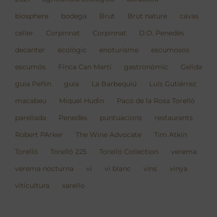
biosphere
bodega
Brut
Brut nature
cavas
celler
Corpinnat
Corpinnat
D.O. Penedès
decanter
ecològic
enoturisme
escumosos
escumós
Finca Can Martí
gastronòmic
Gelida
guia Peñín
guía
La Barbequiú
Luís Gutiérrez
macabeu
Miquel Hudin
Paco de la Rosa Torelló
parellada
Penedès
puntuacions
restaurants
Robert PArker
The Wine Advocate
Tim Atkin
Torelló
Torelló 225
Torelló Collection
verema
verema nocturna
vi
vi blanc
vins
vinya
viticultura
xarel·lo