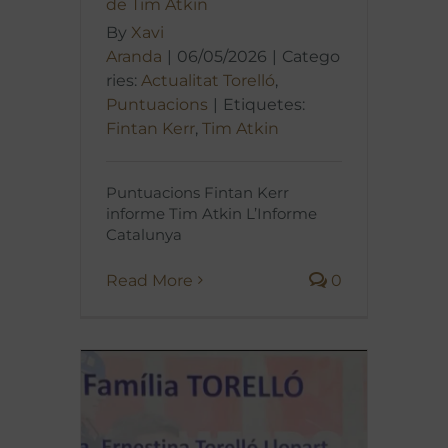
de Tim Atkin
By
Xavi
Aranda
|
06/05/2026
|
Catego
ries:
Actualitat Torelló
,
Puntuacions
|
Etiquetes:
Fintan Kerr
,
Tim Atkin
Puntuacions Fintan Kerr
informe Tim Atkin L’Informe
Catalunya
Read More
0