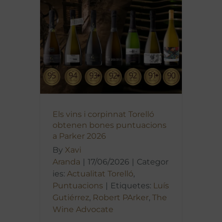
Els vins i corpinnat Torelló
obtenen bones puntuacions
a Parker 2026
By
Xavi
Aranda
|
17/06/2026
|
Categor
ies:
Actualitat Torelló
,
Puntuacions
|
Etiquetes:
Luís
Gutiérrez
,
Robert PArker
,
The
Wine Advocate