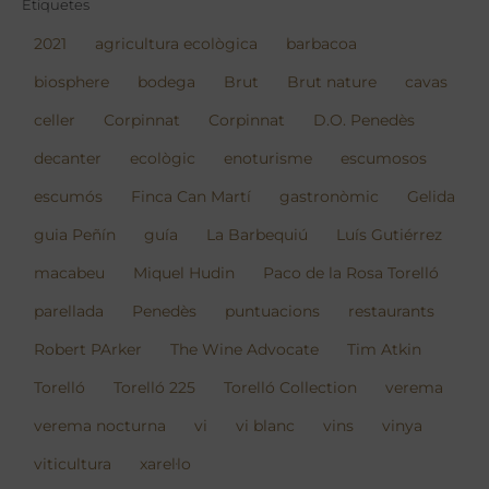
Etiquetes
2021
agricultura ecològica
barbacoa
biosphere
bodega
Brut
Brut nature
cavas
celler
Corpinnat
Corpinnat
D.O. Penedès
decanter
ecològic
enoturisme
escumosos
escumós
Finca Can Martí
gastronòmic
Gelida
guia Peñín
guía
La Barbequiú
Luís Gutiérrez
macabeu
Miquel Hudin
Paco de la Rosa Torelló
parellada
Penedès
puntuacions
restaurants
Robert PArker
The Wine Advocate
Tim Atkin
Torelló
Torelló 225
Torelló Collection
verema
verema nocturna
vi
vi blanc
vins
vinya
viticultura
xarel·lo