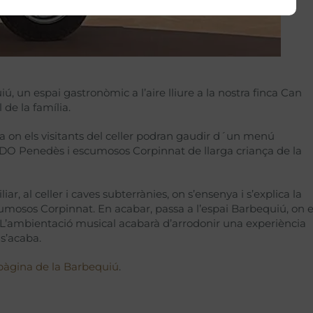
un espai gastronòmic a l’aire lliure a la nostra finca Can
de la família.
 on els visitants del celler podran gaudir d´un menú
DO Penedès i escumosos Corpinnat de llarga criança de la
, al celler i caves subterrànies, on s’ensenya i s’explica la
escumosos Corpinnat. En acabar, passa a l’espai Barbequiú, on 
 L’ambientació musical acabarà d’arrodonir una experiència
s’acaba.
 pàgina de la Barbequiú
.