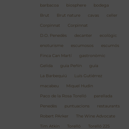
barbacoa
biosphere
bodega
Brut
Brut nature
cavas
celler
Corpinnat
Corpinnat
D.O. Penedès
decanter
ecològic
enoturisme
escumosos
escumós
Finca Can Martí
gastronòmic
Gelida
guia Peñín
guía
La Barbequiú
Luís Gutiérrez
macabeu
Miquel Hudin
Paco de la Rosa Torelló
parellada
Penedès
puntuacions
restaurants
Robert PArker
The Wine Advocate
Tim Atkin
Torelló
Torelló 225