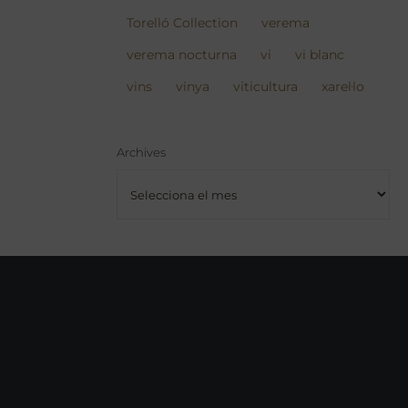
Torelló Collection
verema
verema nocturna
vi
vi blanc
vins
vinya
viticultura
xarel·lo
Archives
Archives