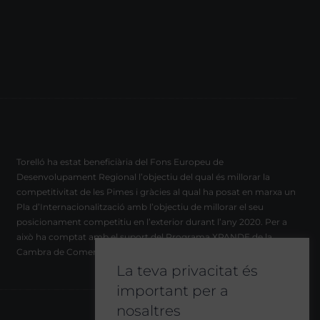
Torelló ha estat beneficiària del Fons Europeu de
Desenvolupament Regional l’objectiu del qual és millorar la
competitivitat de les Pimes i gràcies al qual ha posat en marxa un
Pla d’Internacionalització amb l’objectiu de millorar el seu
posicionament competitiu en l’exterior durant l’any 2020. Per a
això ha comptat amb el suport del Programa XPANDE de la
Cambra de Comerç de Barcelona.
La teva privacitat és
important per a
nosaltres