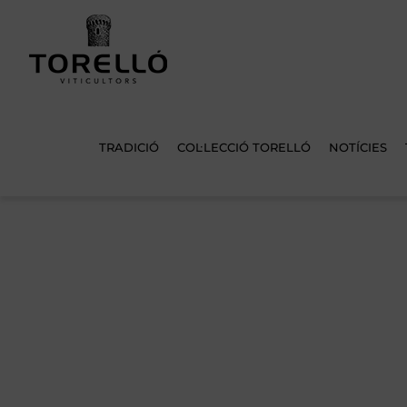
Skip
to
content
TRADICIÓ
COL·LECCIÓ TORELLÓ
NOTÍCIES