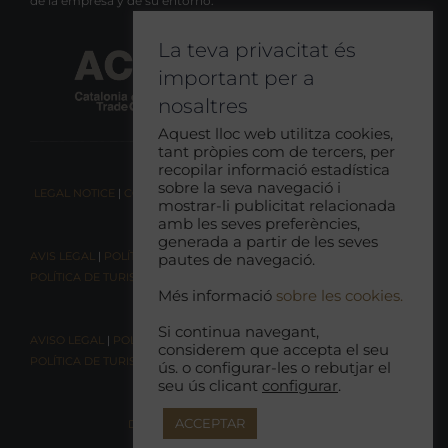
de la empresa y de su entorno.
La teva privacitat és
important per a
nosaltres
Aquest lloc web utilitza cookies,
tant pròpies com de tercers, per
recopilar informació estadística
sobre la seva navegació i
LEGAL NOTICE
|
COOKIE CONSENT
|
RESPONSIBLE TOURISM POLICY
mostrar-li publicitat relacionada
amb les seves preferències,
generada a partir de les seves
AVIS LEGAL
|
POLÍTICA DE COOKIES
|
POLÍTICA DE PRIVACITAT
|
pautes de navegació.
POLÍTICA DE TURISME RESPONSABLE
Més informació
sobre les cookies.
Si continua navegant,
AVISO LEGAL
|
POLÍTICA DE COOKIES |
POLÍTICA DE PRIVACIDAD
|
considerem que accepta el seu
POLÍTICA DE TURISMO RESPONSABLE
ús. o configurar-les o rebutjar el
seu ús clicant
configurar
.
ACCEPTAR
DECLARACIÓN DE ACCESIBILIDAD