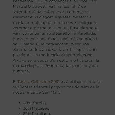
La verema 2012 va començar a la Finca Can
Martí el 8 d’agost i va finalitzar el 10 de
setembre. El Macabeu es va començar a
veremar el 21 d’agost. Aquesta varietat va
madurar molt ràpidament i ens va obligar a
veremar amb molta celeritat. Posteriorment,
vam continuar amb el Xarel·lo i la Parellada,
que van tenir una maduració més pausada i
equilibrada. Qualitativament, va ser una
verema perfecta, no va haver-hi cap atac de
podridura i la maduració va ser molt bona.
Això va ser a causa d’un estiu molt calorós i la
manca de pluja. Podem parlar d’una anyada
històrica.
El
Torelló Collection 2012
està elaborat amb les
següents varietats i proporcions de raïm de la
nostra finca de Can Marti:
48% Xarel·lo.
30% Macabeu.
22% Parellada.