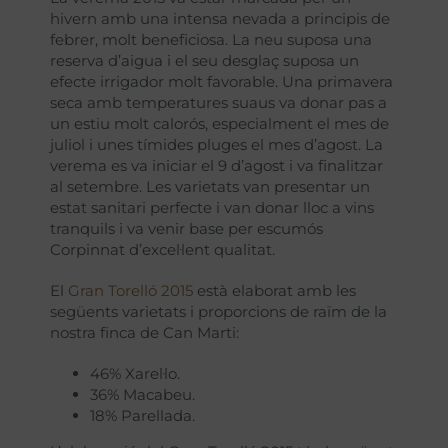
hivern amb una intensa nevada a principis de
febrer, molt beneficiosa. La neu suposa una
reserva d’aigua i el seu desglaç suposa un
efecte irrigador molt favorable. Una primavera
seca amb temperatures suaus va donar pas a
un estiu molt calorós, especialment el mes de
juliol i unes tímides pluges el mes d’agost. La
verema es va iniciar el 9 d’agost i va finalitzar
al setembre. Les varietats van presentar un
estat sanitari perfecte i van donar lloc a vins
tranquils i va venir base per escumós
Corpinnat d’excel·lent qualitat.
El
Gran Torelló 2015
està elaborat amb les
següents varietats i proporcions de raïm de la
nostra finca de Can Marti:
46% Xarel·lo.
36% Macabeu.
18% Parellada.