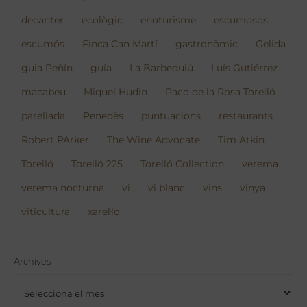
decanter
ecològic
enoturisme
escumosos
escumós
Finca Can Martí
gastronòmic
Gelida
guia Peñín
guía
La Barbequiú
Luís Gutiérrez
macabeu
Miquel Hudin
Paco de la Rosa Torelló
parellada
Penedès
puntuacions
restaurants
Robert PArker
The Wine Advocate
Tim Atkin
Torelló
Torelló 225
Torelló Collection
verema
verema nocturna
vi
vi blanc
vins
vinya
viticultura
xarel·lo
Archives
Archives