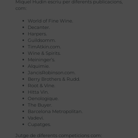
Miquel Hudin escriu per diferents publicacions,
com:
World of Fine Wine.
Decanter.
Harpers.
Guildsomm.
TimAtkin.com.
Wine & Spirits.
Meininger’s.
Alquimie.
JancisRobinson.com.
Berry Brothers & Rudd.
Root & Vine.
Hitta Vin.
Oenologique.
The Buyer.
Barcelona Metropolitan.
Vadevi.
Cupatges.
Jutge de diferents competicions com: