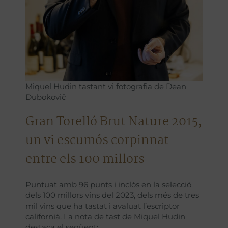
Miquel Hudin tastant vi fotografia de Dean
Dubokovič
Gran Torelló Brut Nature 2015,
un vi escumós corpinnat
entre els 100 millors
Puntuat amb 96 punts i inclòs en la selecció
dels 100 millors vins del 2023, dels més de tres
mil vins que ha tastat i avaluat l’escriptor
californià. La nota de tast de Miquel Hudin
destaca el següent: