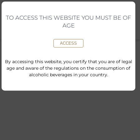
Skip
to
content
TO ACCESS THIS WEBSITE YOU MUST BE OF
AGE
ACCESS
By accessing this website, you certify that you are of legal
age and aware of the regulations on the consumption of
alcoholic beverages in your country.