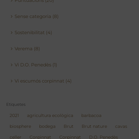
Puntuacions (20)
Sense categoria (8)
Sostenibilitat (4)
Verema (8)
Vi D.O. Penedès (1)
Vi escumós corpinnat (4)
Etiquetes
2021
agricultura ecològica
barbacoa
biosphere
bodega
Brut
Brut nature
cavas
celler
Corpinnat
Corpinnat
D.O. Penedès