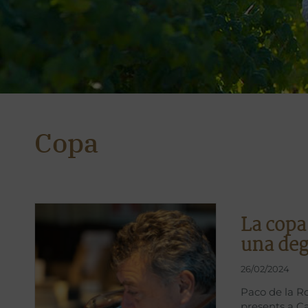
Copa
La copa
una deg
26/02/2024
Paco de la Ro
presents a Ca