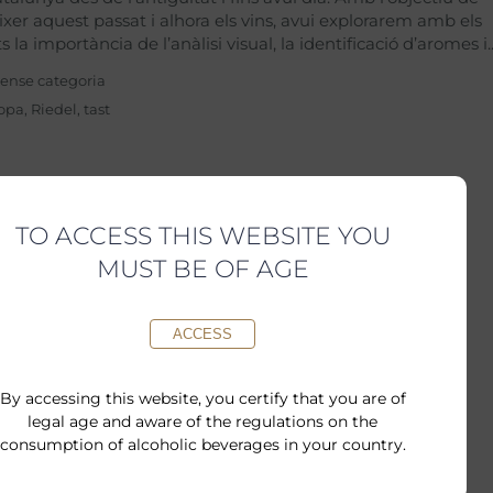
xer aquest passat i alhora els vins, avui explorarem amb els
s la importància de l’anàlisi visual, la identificació d’aromes i
ense categoria
opa
,
Riedel
,
tast
TO ACCESS THIS WEBSITE YOU
MUST BE OF AGE
ACCESS
By accessing this website, you certify that you are of
legal age and aware of the regulations on the
consumption of alcoholic beverages in your country.