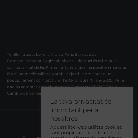
Torelló ha estat beneficiària del Fons Europeu de
Desenvolupament Regional l’objectiu del qual és millorar la
competitivitat de les Pimes i gràcies al qual ha posat en marxa un
Pla d’Internacionalització amb l’objectiu de millorar el seu
posicionament competitiu en l’exterior durant l’any 2020. Per a
això ha comptat amb el suport del Programa XPANDE de la
Cambra de Comerç de Barcelona.
La teva privacitat és
important per a
nosaltres
Aquest lloc web utilitza cookies,
tant pròpies com de tercers, per