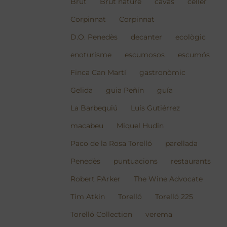
Brut
Brut nature
cavas
celler
Corpinnat
Corpinnat
D.O. Penedès
decanter
ecològic
enoturisme
escumosos
escumós
Finca Can Martí
gastronòmic
Gelida
guia Peñín
guía
La Barbequiú
Luís Gutiérrez
macabeu
Miquel Hudin
Paco de la Rosa Torelló
parellada
Penedès
puntuacions
restaurants
Robert PArker
The Wine Advocate
Tim Atkin
Torelló
Torelló 225
Torelló Collection
verema