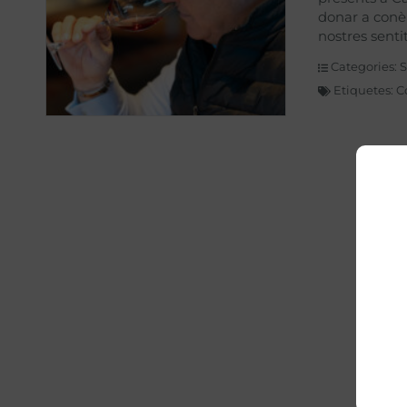
donar a conèi
nostres sentit
Categories:
S
Etiquetes:
C