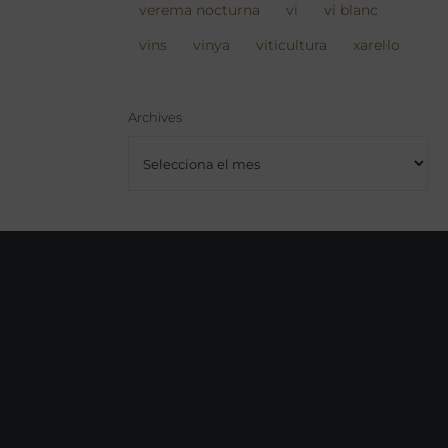
verema nocturna
vi
vi blanc
vins
vinya
viticultura
xarel·lo
Archives
Archives