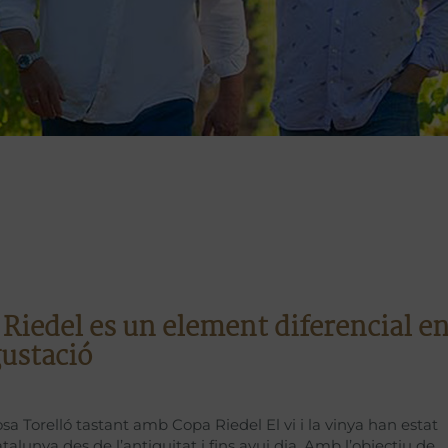
 Riedel es un element diferencial e
ustació
sa Torelló tastant amb Copa Riedel El vi i la vinya han estat
talunya des de l’antiguitat i fins avui dia. Amb l’objectiu de