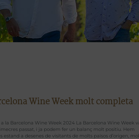
rcelona Wine Week molt completa
ó a la Barcelona Wine Week 2024 La Barcelona Wine Week v
 dimecres passat, i ja podem fer un balanç molt positiu. Hem
es estand a desenes de visitants de molts països d’origen, mol