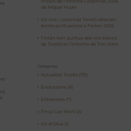
millors de l’Informe Corpinnat 2026
rs
de Miquel Hudin
Els vins i corpinnat Torelló obtenen
bones puntuacions a Parker 2026
Fintan Kerr puntua dos vins blancs
de Torelló en l’informe de Tim Atkin
Categories
Actualitat Torelló (110)
ent
Enoturisme (6)
arç
os
Entrevistes (7)
Finca Can Martí (3)
Oli d'Oliva (1)