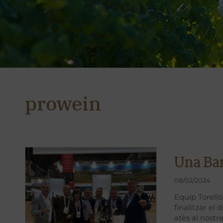
prowein
Una Ba
08/02/2024
Equip Torell
finalitzar el
atès al nostr