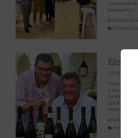
importadors d
espanyols, i
Categories:
S
Etiquetes:
B
Ens veie
02/02/2024
Fires on serà
a les següent
La Música del
2024. Salón G
Madrid nove
Categories:
A
Etiquetes:
b