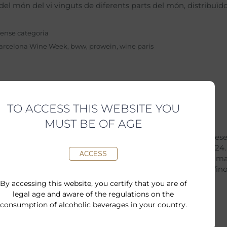
el món del vi vinguts de diferents parts del món, distribuïdo
ense categoria
arcelona Wine Week
,
bww
,
prowein
,
wine paris
m a les fires!
TO ACCESS THIS WEBSITE YOU
MUST BE OF AGE
 present Torelló Aquest any 2024 Torelló Viticultors serà pres
s fires comercials: Barcelona Wine Week, 5-7 de febrer 2024.
ACCESS
 Vi, Barcelona, 4 de març 2024. Prowein Dusseldorf, 10-12 m
ourmets, 22-25 d’abril 2024. Salón Peñín de los Mejores Vin
mbre 2024. Esperem
By accessing this website, you certify that you are of
legal age and aware of the regulations on the
ctualitat Torelló
consumption of alcoholic beverages in your country.
ww
,
Gourmets
,
música del vi
,
Peñín
,
prowein