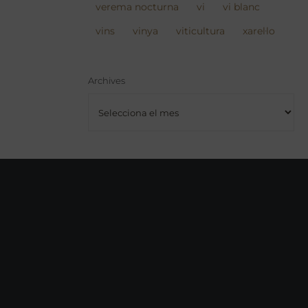
verema nocturna
vi
vi blanc
vins
vinya
viticultura
xarel·lo
Archives
Archives