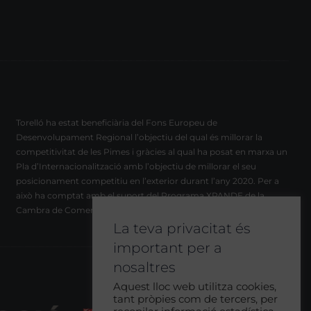
Torelló ha estat beneficiària del Fons Europeu de
Desenvolupament Regional l’objectiu del qual és millorar la
competitivitat de les Pimes i gràcies al qual ha posat en marxa un
Pla d’Internacionalització amb l’objectiu de millorar el seu
posicionament competitiu en l’exterior durant l’any 2020. Per a
això ha comptat amb el suport del Programa XPANDE de la
Cambra de Comerç de Barcelona.
La teva privacitat és
important per a
nosaltres
Aquest lloc web utilitza cookies,
tant pròpies com de tercers, per