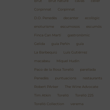
Brut
Brut nature
cavas
celler
Corpinnat
Corpinnat
D.O. Penedès
decanter
ecològic
enoturisme
escumosos
escumós
Finca Can Martí
gastronòmic
Gelida
guia Peñín
guía
La Barbequiú
Luís Gutiérrez
macabeu
Miquel Hudin
Paco de la Rosa Torelló
parellada
Penedès
puntuacions
restaurants
Robert PArker
The Wine Advocate
Tim Atkin
Torelló
Torelló 225
Torelló Collection
verema