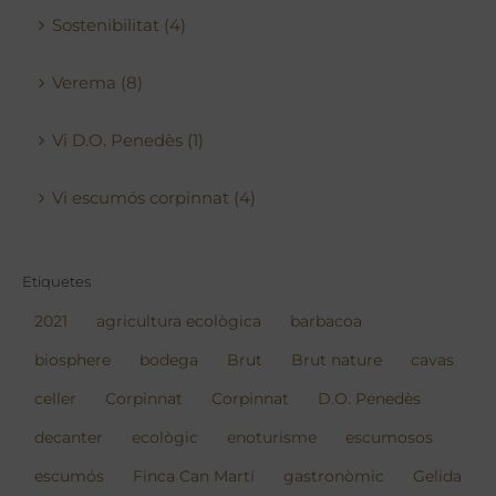
Sostenibilitat (4)
Verema (8)
Vi D.O. Penedès (1)
Vi escumós corpinnat (4)
Etiquetes
2021
agricultura ecològica
barbacoa
biosphere
bodega
Brut
Brut nature
cavas
celler
Corpinnat
Corpinnat
D.O. Penedès
decanter
ecològic
enoturisme
escumosos
escumós
Finca Can Martí
gastronòmic
Gelida