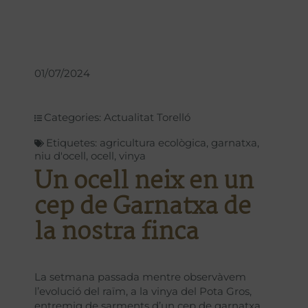
01/07/2024
Categories:
Actualitat Torelló
Etiquetes:
agricultura ecològica
,
garnatxa
,
niu d'ocell
,
ocell
,
vinya
Un ocell neix en un
cep de Garnatxa de
la nostra finca
La setmana passada mentre observàvem
l’evolució del raïm, a la vinya del Pota Gros,
entremig de sarments d’un cep de garnatxa,