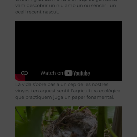
vam descobrir un niu amb un ou sencer i un
ocell recent nascut.
La vida s’obre pas a un cep de les nostres
vinyes i en aquest sentit l’agricultura ecològica
que practiquem juga un paper fonamental.