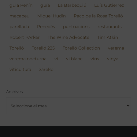
guia Peñín
guía
La Barbequiú
Luís Gutiérrez
macabeu
Miquel Hudin
Paco de la Rosa Torelló
parellada
Penedès
puntuacions
restaurants
Robert PArker
The Wine Advocate
Tim Atkin
Torelló
Torelló 225
Torelló Collection
verema
verema nocturna
vi
vi blanc
vins
vinya
viticultura
xarel·lo
Archives
Archives