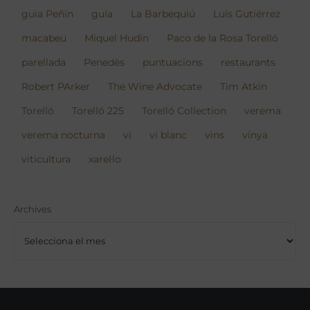
guia Peñín
guía
La Barbequiú
Luís Gutiérrez
macabeu
Miquel Hudin
Paco de la Rosa Torelló
parellada
Penedès
puntuacions
restaurants
Robert PArker
The Wine Advocate
Tim Atkin
Torelló
Torelló 225
Torelló Collection
verema
verema nocturna
vi
vi blanc
vins
vinya
viticultura
xarel·lo
Archives
Archives