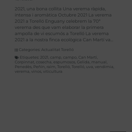
2021, una bona collita Una verema ràpida,
intensa i aromàtica Octubre 2021 La verema
2021 a Torelló Enguany celebrem la 70ª
verema des que vam elaborar la primera
ampolla de vi escumós a Torelló La verema
2021 a la nostra finca ecològica Can Martí va
Categories:
Actualitat Torelló
Etiquetes:
2021
,
camp
,
campo
,
Can Martí
,
Corpinnat
,
cosecha
,
espumosos
,
Gelida
,
manual
,
Penedès
,
Peñín
,
raïm
,
Torelló
,
Torelló
,
uva
,
vendimia
,
verema
,
vinos
,
viticultura