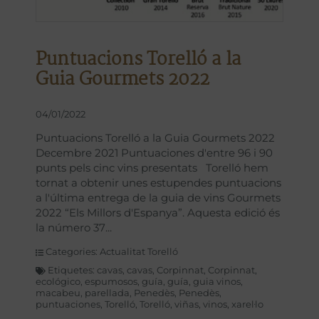
Puntuacions Torelló a la
Guia Gourmets 2022
04/01/2022
Puntuacions Torelló a la Guia Gourmets 2022
Decembre 2021 Puntuaciones d'entre 96 i 90
punts pels cinc vins presentats Torelló hem
tornat a obtenir unes estupendes puntuacions
a l'última entrega de la guia de vins Gourmets
2022 “Els Millors d'Espanya”. Aquesta edició és
la número 37
Categories:
Actualitat Torelló
Etiquetes:
cavas
,
cavas
,
Corpinnat
,
Corpinnat
,
ecológico
,
espumosos
,
guía
,
guía
,
guia vinos
,
macabeu
,
parellada
,
Penedès
,
Penedès
,
puntuaciones
,
Torelló
,
Torelló
,
viñas
,
vinos
,
xarel·lo