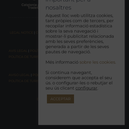
nosaltres
Aquest lloc web utilitza cookies,
tant pròpies com de tercers, per
recopilar informació estadística
sobre la seva navegació i
LEGAL NOTICE
|
COOKIE CONSENT
|
RESPONSIBLE TOURISM POLICY
mostrar-li publicitat relacionada
amb les seves preferències,
generada a partir de les seves
AVIS LEGAL
|
POLÍTICA DE COOKIES
|
POLÍTICA DE PRIVACITAT
|
pautes de navegació.
POLÍTICA DE TURISME RESPONSABLE
Més informació
sobre les cookies.
Si continua navegant,
AVISO LEGAL
|
POLÍTICA DE COOKIES |
POLÍTICA DE PRIVACIDAD
|
considerem que accepta el seu
POLÍTICA DE TURISMO RESPONSABLE
ús. o configurar-les o rebutjar el
seu ús clicant
configurar
.
ACCEPTAR
DECLARACIÓN DE ACCESIBILIDAD