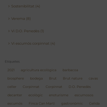
Sostenibilitat (4)
Verema (8)
Vi D.O. Penedès (1)
Vi escumós corpinnat (4)
Etiquetes
2021
agricultura ecològica
barbacoa
biosphere
bodega
Brut
Brut nature
cavas
celler
Corpinnat
Corpinnat
D.O. Penedès
decanter
ecològic
enoturisme
escumosos
escumós
Finca Can Martí
gastronòmic
Gelida