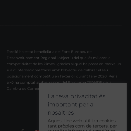
Torelló ha estat beneficiària del Fons Europeu de
Desenvolupament Regional l’objectiu del qual és millorar la
competitivitat de les Pimes i gràcies al qual ha posat en marxa un
Pla d’Internacionalització amb l’objectiu de millorar el seu
posicionament competitiu en l’exterior durant l’any 2020. Per a
això ha comptat amb el suport del Programa XPANDE de la
Cambra de Comerç de Barcelona.
La teva privacitat és
important per a
nosaltres
Aquest lloc web utilitza cookies,
tant pròpies com de tercers, per