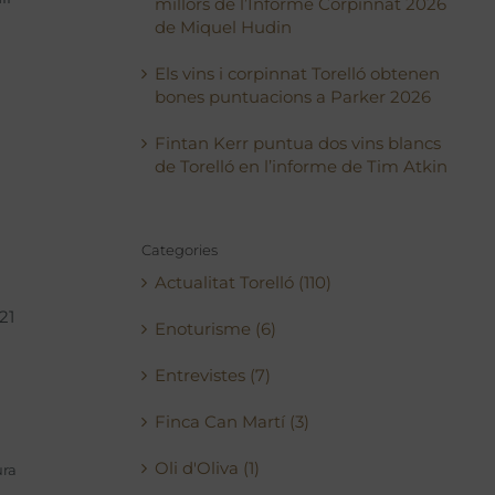
millors de l’Informe Corpinnat 2026
de Miquel Hudin
Els vins i corpinnat Torelló obtenen
bones puntuacions a Parker 2026
Fintan Kerr puntua dos vins blancs
de Torelló en l’informe de Tim Atkin
Categories
Actualitat Torelló (110)
21
Enoturisme (6)
Entrevistes (7)
Finca Can Martí (3)
Oli d'Oliva (1)
ura