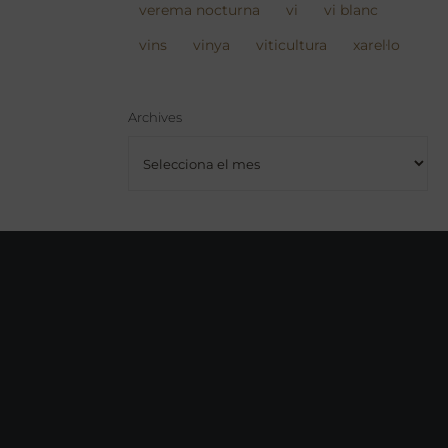
verema nocturna
vi
vi blanc
vins
vinya
viticultura
xarel·lo
Archives
Archives