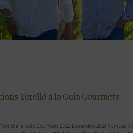
ions Torelló a la Guia Gourmets
Torelló a la Guia Gourmets 2022 Decembre 2021 Puntuacio
90 punts pels cinc vins presentats Torelló hem tornat a obten