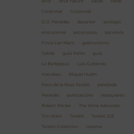
Brut
Brut nature
cavas
celler
Corpinnat
Corpinnat
D.O. Penedès
decanter
ecològic
enoturisme
escumosos
escumós
Finca Can Martí
gastronòmic
Gelida
guia Peñín
guía
La Barbequiú
Luís Gutiérrez
macabeu
Miquel Hudin
Paco de la Rosa Torelló
parellada
Penedès
puntuacions
restaurants
Robert PArker
The Wine Advocate
Tim Atkin
Torelló
Torelló 225
Torelló Collection
verema