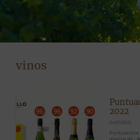
vinos
Puntuac
2022
04/01/2022
Puntuacions 
d'entre 96 i 